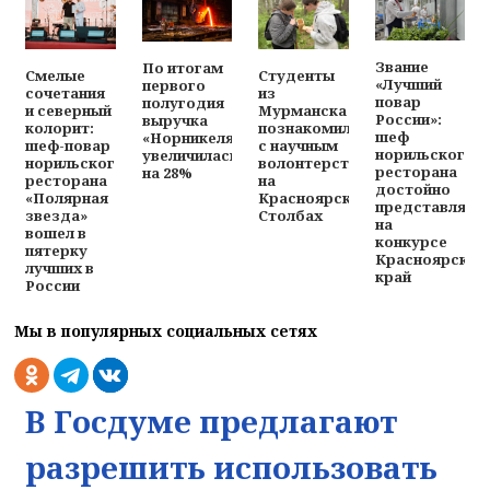
Звание
По итогам
Смелые
Студенты
«Лучший
первого
сочетания
из
повар
полугодия
и северный
Мурманска
России»:
выручка
колорит:
познакомились
шеф
«Норникеля»
шеф-повар
с научным
норильского
увеличилась
норильского
волонтерством
ресторана
на 28%
ресторана
на
достойно
«Полярная
Красноярских
представляет
звезда»
Столбах
на
вошел в
конкурсе
пятерку
Красноярский
лучших в
край
России
Мы в популярных социальных сетях
В Госдуме предлагают
разрешить использовать