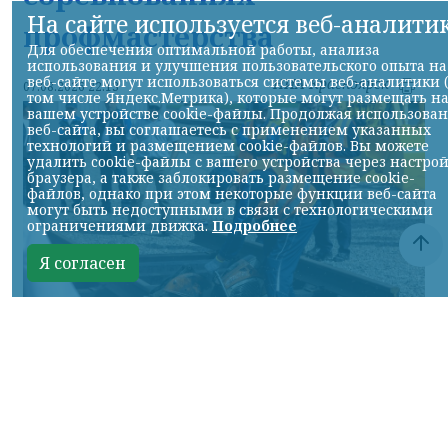
На сайте используется веб-аналити
профмастерства
Для обеспечения оптимальной работы, анализа
использования и улучшения пользовательского опыта на
веб-сайте могут использоваться системы веб-аналитики 
НИА-Красноярск
07.08.2026 22:13
том числе Яндекс.Метрика), которые могут размещать н
вашем устройстве cookie-файлы. Продолжая использова
веб-сайта, вы соглашаетесь с применением указанных
технологий и размещением cookie-файлов. Вы можете
удалить cookie-файлы с вашего устройства через настро
браузера, а также заблокировать размещение cookie-
файлов, однако при этом некоторые функции веб-сайта
могут быть недоступными в связи с технологическими
ограничениями движка.
Подробнее
Я согласен
Фото: АО «СУЭК-Хакасия»
КРАСНОЯРСКИЙ КРАЙ, /НИА-
КРАСНОЯРСК/. Специалисты Бородинского