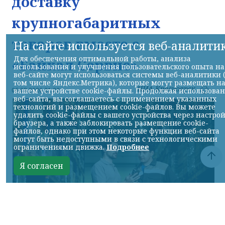
доставку
крупногабаритных
товаров вместе с
На сайте используется веб-аналити
Для обеспечения оптимальной работы, анализа
«Байкал Сервис»
использования и улучшения пользовательского опыта на
веб-сайте могут использоваться системы веб-аналитики 
том числе Яндекс.Метрика), которые могут размещать н
НИА-Красноярск
06.08.2026 21:22
вашем устройстве cookie-файлы. Продолжая использова
веб-сайта, вы соглашаетесь с применением указанных
технологий и размещением cookie-файлов. Вы можете
удалить cookie-файлы с вашего устройства через настро
браузера, а также заблокировать размещение cookie-
файлов, однако при этом некоторые функции веб-сайта
могут быть недоступными в связи с технологическими
ограничениями движка.
Подробнее
Я согласен