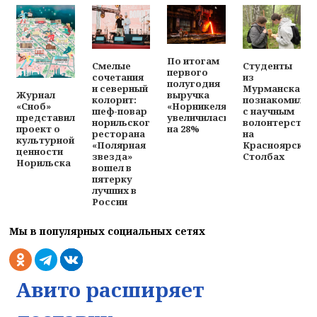
По итогам
Смелые
Студенты
первого
сочетания
из
полугодия
и северный
Мурманска
выручка
Журнал
колорит:
познакомилис
«Норникеля»
«Сноб»
шеф-повар
с научным
увеличилась
представил
норильского
волонтерство
на 28%
проект о
ресторана
на
культурной
«Полярная
Красноярских
ценности
звезда»
Столбах
Норильска
вошел в
пятерку
лучших в
России
Мы в популярных социальных сетях
Авито расширяет