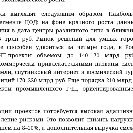
ки выглядят следующим образом. Наибол
егменте ЦОД: на фоне кратного роста данн
ния в дата-центры различного типа в ближа
1,5 трлн руб. Рынок решений для умных горо
 способен удвоиться за четыре года, в Ро
ЧП-проекты объемом до 140–170 млрд ру
коммерчески привлекательными названы сис
мли, спутниковый интернет и космический ту
ций 170–220 млрд руб. Еще порядка 210 млрд 
екты промышленного ГЧП, ориентированны
ации проектов потребуется высокая адаптивн
ление рисками. Это позволит снизить нагрузк
днем на 8–10%, а дополнительная выручка сме