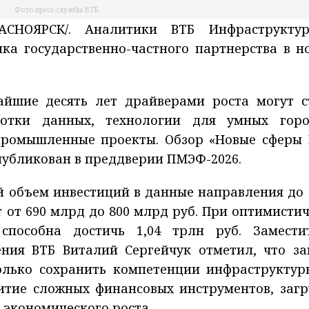
Фото пресс-службы ВТБ
АСНОЯРСК/. Аналитики ВТБ Инфраструкту
ка государственно-частного партнерства в н
айшие десять лет драйверами роста могут с
ботки данных, технологии для умных горо
промышленные проекты. Обзор «Новые сферы 
публикован в преддверии ПМЭФ-2026.
й объем инвестиций в данные направления до 
т от 690 млрд до 800 млрд руб. При оптимисти
способна достичь 1,04 трлн руб. Замести
ения ВТБ Виталий Сергейчук отметил, что за
олько сохранить компетенции инфраструктур
итие сложных финансовых инструментов, загр
 экономического роста.