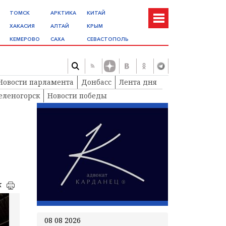
ТОМСК
АРКТИКА
КИТАЙ
ХАКАСИЯ
АЛТАЙ
КРЫМ
КЕМЕРОВО
САХА
СЕВАСТОПОЛЬ
Новости парламента
Донбасс
Лента дня
еленогорск
Новости победы
к
08 08 2026