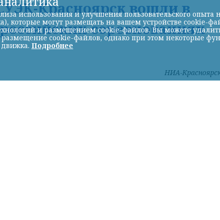
-аналитика
УЭК-Красноярск вошли в
лиза использования и улучшения пользовательского опыта н
а), которые могут размещать на вашем устройстве cookie-фа
ероссийских соревнованиях
хнологий и размещением cookie-файлов. Вы можете удалить 
ь размещение cookie-файлов, однако при этом некоторые фу
 движка.
Подробнее
НИА-Красноярс