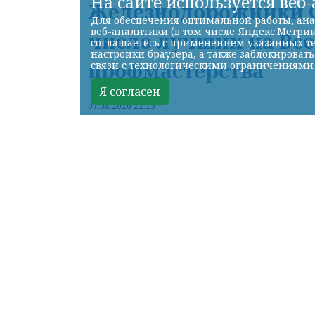
На сайте используется веб
Железнодорожники С
Для обеспечения оптимальной работы, ана
веб-аналитики (в том числе Яндекс.Метрик
число лучших на Вс
соглашаетесь с применением указанных те
настройки браузера, а также заблокироват
профмастерства
связи с технологическими ограничениями
Я согласен
07.08.2026 22:13