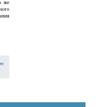
о же
ного
ания
am