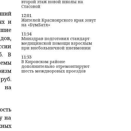
второй этаж новой школы на
Стасовой
ьший
12:01
Жителей Красноярского края зовут
ых и
на «БумБатл»
йшие
11:54
дов,
Минздрав подготовил стандарт
медицинской помощи взрослым
ссии
при внебольничной пневмонии
б. В
11:53
В Кировском районе
темы
дополнительно отремонтируют
ризм
шесть междворовых проездов
руб.
е на
ость
у на
жных