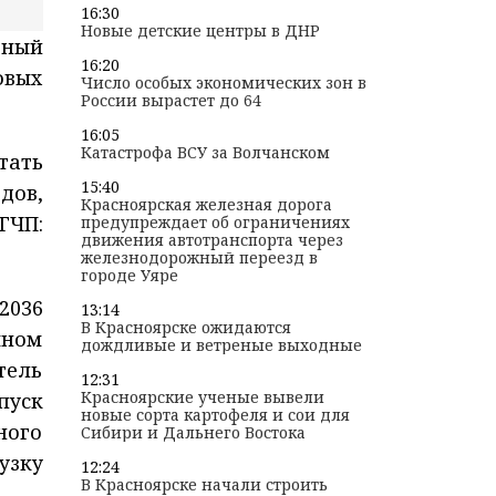
16:30
Новые детские центры в ДНР
рный
16:20
овых
Число особых экономических зон в
России вырастет до 64
16:05
Катастрофа ВСУ за Волчанском
тать
15:40
дов,
Красноярская железная дорога
ГЧП:
предупреждает об ограничениях
движения автотранспорта через
железнодорожный переезд в
городе Уяре
2036
13:14
В Красноярске ожидаются
чном
дождливые и ветреные выходные
тель
12:31
Красноярские ученые вывели
пуск
новые сорта картофеля и сои для
ного
Сибири и Дальнего Востока
узку
12:24
В Красноярске начали строить