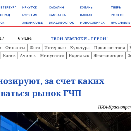
ПЕТЕРБУРГ
ИРКУТСК
САХАЛИН
КУБАНЬ
ТВЕРЬ
НГРАД
БУРЯТИЯ
КАМЧАТКА
КАВКАЗ
РОСТОВ
СК
ЗАБАЙКАЛЬЕ
ВЛАДИВОСТОК
НОВОСИБИРСК
ЯРОСЛАВЛЬ
.17
€ 94.84
ТВОИ ЗЕМЛЯКИ - ГЕРОИ!
о
Финансы
Фото
Интервью
Культура
Происшествия
Канск
Ачинск
Минусинск
Норильск
Железногорск
З
нозируют, за счет каких
иваться рынок ГЧП
НИА-Красноярс