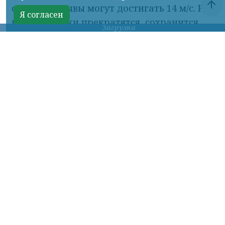
однако порывы могут достигать 14 м/с. К
Я согласен
вечеру осадки прекратятся, сохранится
Загрузка
облачная погода, а температура
опустится до +18°C.
В воскресенье, 9 августа, утром и днем
осадков не прогнозируется. При этом
будет пасмурно и ветрено: порывы могут
усиливаться до 17 м/с. Днем столбики
термометров покажут около +21°C.
К вечеру воскресенья в город вновь
вернется небольшой дождь, который, по
прогнозам, сохранится и в ночные часы.