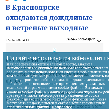
В Красноярске
ожидаются дождливые
и ветреные выходные
НИА-Красноярск
07.08.2026 13:14
© НИА
На сайте используется веб-аналити
КРАСНОЯРСКИЙ КРАЙ, /НИА-
Для обеспечения оптимальной работы, анализа
КРАСНОЯРСК/. В предстоящие выходные
использования и улучшения пользовательского опыта на
веб-сайте могут использоваться системы веб-аналитики 
жителей города ждет переменчивая
том числе Яндекс.Метрика), которые могут размещать н
вашем устройстве cookie-файлы. Продолжая использова
погода.
веб-сайта, вы соглашаетесь с применением указанных
технологий и размещением cookie-файлов. Вы можете
удалить cookie-файлы с вашего устройства через настро
В субботу, 8 августа, днем ожидается
браузера, а также заблокировать размещение cookie-
небольшой дождь. Воздух прогреется до
файлов, однако при этом некоторые функции веб-сайта
могут быть недоступными в связи с технологическими
+21°C. Скорость ветра составит около 4 м/с,
ограничениями движка.
Подробнее