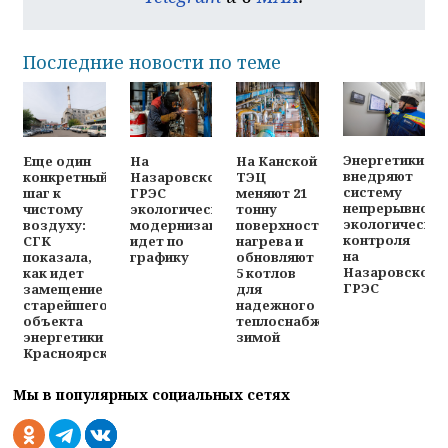
Последние новости по теме
Энергетики
Еще один
На
На Канской
внедряют
конкретный
Назаровской
ТЭЦ
систему
шаг к
ГРЭС
меняют 21
непрерывного
чистому
экологическая
тонну
экологическо
воздуху:
модернизация
поверхностей
контроля
СГК
идет по
нагрева и
на
показала,
графику
обновляют
Назаровской
как идет
5 котлов
ГРЭС
замещение
для
старейшего
надежного
объекта
теплоснабжения
энергетики
зимой
Красноярска
Мы в популярных социальных сетях