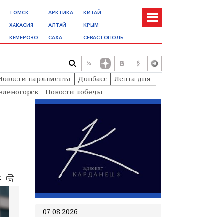
ТОМСК
АРКТИКА
КИТАЙ
ХАКАСИЯ
АЛТАЙ
КРЫМ
КЕМЕРОВО
САХА
СЕВАСТОПОЛЬ
Новости парламента
Донбасс
Лента дня
еленогорск
Новости победы
к
07 08 2026