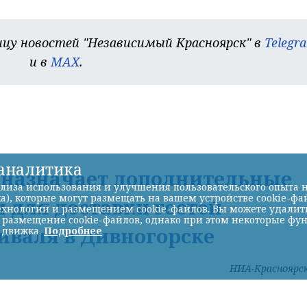
цу новостей "Независимый Красноярск" в
Telegr
и в
MAX
.
-аналитика
Д назначает дополнительные
лиза использования и улучшения пользовательского опыта н
а), которые могут размещать на вашем устройстве cookie-фа
 для доставки гостей
хнологий и размещением cookie-файлов. Вы можете удалить 
ь размещение cookie-файлов, однако при этом некоторые фу
иваля в Дивногорске
 движка.
Подробнее
НИА-Красноярс