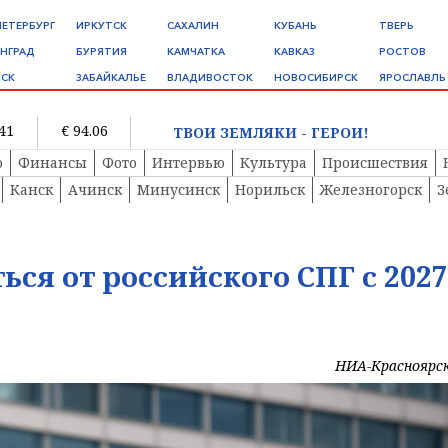
ПЕТЕРБУРГ
ИРКУТСК
САХАЛИН
КУБАНЬ
ТВЕРЬ
НГРАД
БУРЯТИЯ
КАМЧАТКА
КАВКАЗ
РОСТОВ
СК
ЗАБАЙКАЛЬЕ
ВЛАДИВОСТОК
НОВОСИБИРСК
ЯРОСЛАВЛЬ
.41
€ 94.06
ТВОИ ЗЕМЛЯКИ - ГЕРОИ!
о
Финансы
Фото
Интервью
Культура
Происшествия
Канск
Ачинск
Минусинск
Норильск
Железногорск
З
ься от российского СПГ с 2027
НИА-Красноярс