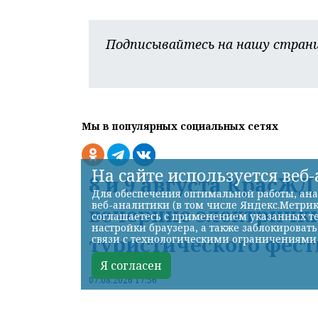
Подписывайтесь на нашу страни
Мы в популярных социальных сетях
На сайте используется веб
8 и 9 августа КрасЖ
Для обеспечения оптимальной работы, ана
веб-аналитики (в том числе Яндекс.Метрик
вечерние электрички
соглашаетесь с применением указанных те
настройки браузера, а также заблокироват
туристического фест
связи с технологическими ограничениями
Я согласен
07.08.2026 17:56