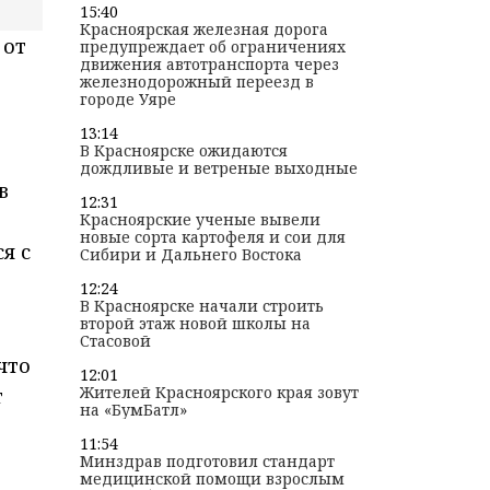
15:40
Красноярская железная дорога
 от
предупреждает об ограничениях
движения автотранспорта через
железнодорожный переезд в
городе Уяре
13:14
В Красноярске ожидаются
дождливые и ветреные выходные
в
12:31
Красноярские ученые вывели
новые сорта картофеля и сои для
я с
Сибири и Дальнего Востока
12:24
В Красноярске начали строить
второй этаж новой школы на
Стасовой
что
12:01
Жителей Красноярского края зовут
т
на «БумБатл»
11:54
Минздрав подготовил стандарт
медицинской помощи взрослым