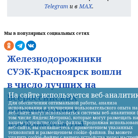
Telegram
и в
MAX
.
Мы в популярных социальных сетях
Железнодорожники
СУЭК-Красноярск вошли
в число лучших на
На сайте используется веб-аналити
Всероссийских
Для обеспечения оптимальной работы, анализа
соревнованиях
использования и улучшения пользовательского опыта на
веб-сайте могут использоваться системы веб-аналитики 
том числе Яндекс.Метрика), которые могут размещать н
профмастерства
вашем устройстве cookie-файлы. Продолжая использова
веб-сайта, вы соглашаетесь с применением указанных
технологий и размещением cookie-файлов. Вы можете
удалить cookie-файлы с вашего устройства через настро
НИА-Красноярск