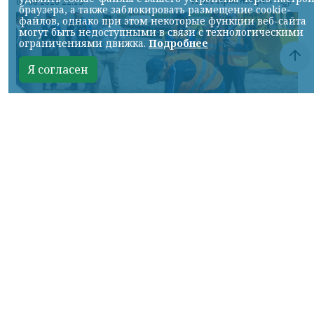
07.08.2026 22:13
браузера, а также заблокировать размещение cookie-
файлов, однако при этом некоторые функции веб-сайта
могут быть недоступными в связи с технологическими
ограничениями движка.
Подробнее
Я согласен
Фото: АО «СУЭК-Хакасия»
КРАСНОЯРСКИЙ КРАЙ, /НИА-
КРАСНОЯРСК/. Специалисты Бородинского
погрузочно-транспортного управления
стали призёрами Всероссийских
соревнований профессионального