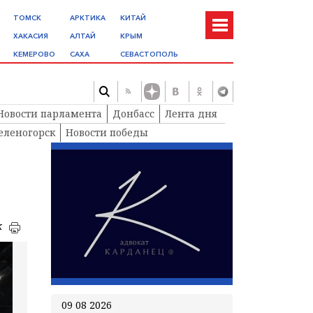
ТОМСК
АРКТИКА
КИТАЙ
ХАКАСИЯ
АЛТАЙ
КРЫМ
КЕМЕРОВО
САХА
СЕВАСТОПОЛЬ
Новости парламента
Донбасс
Лента дня
еленогорск
Новости победы
к
09 08 2026