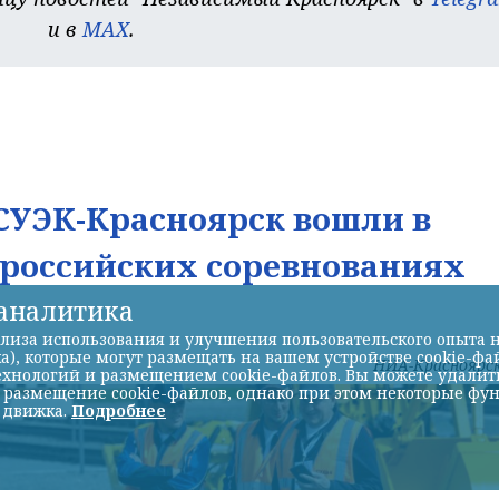
и в
MAX
.
УЭК-Красноярск вошли в
ероссийских соревнованиях
-аналитика
лиза использования и улучшения пользовательского опыта н
а), которые могут размещать на вашем устройстве cookie-фа
НИА-Красноярс
хнологий и размещением cookie-файлов. Вы можете удалить 
ь размещение cookie-файлов, однако при этом некоторые фу
 движка.
Подробнее