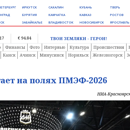
ПЕТЕРБУРГ
ИРКУТСК
САХАЛИН
КУБАНЬ
ТВЕРЬ
НГРАД
БУРЯТИЯ
КАМЧАТКА
КАВКАЗ
РОСТОВ
СК
ЗАБАЙКАЛЬЕ
ВЛАДИВОСТОК
НОВОСИБИРСК
ЯРОСЛАВЛЬ
.17
€ 94.84
ТВОИ ЗЕМЛЯКИ - ГЕРОИ!
о
Финансы
Фото
Интервью
Культура
Происшествия
Канск
Ачинск
Минусинск
Норильск
Железногорск
З
ает на полях ПМЭФ-2026
НИА-Красноярс