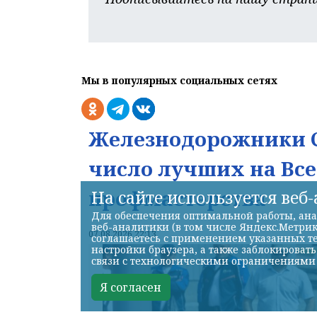
Мы в популярных социальных сетях
Железнодорожники С
число лучших на Вс
профмастерства
На сайте используется веб
Для обеспечения оптимальной работы, ана
веб-аналитики (в том числе Яндекс.Метрик
07.08.2026 22:13
соглашаетесь с применением указанных те
настройки браузера, а также заблокироват
связи с технологическими ограничениями
Я согласен