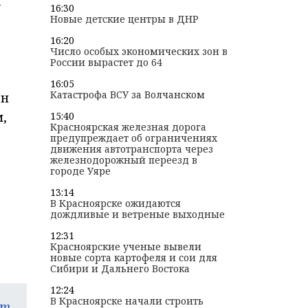
у
16:30
Новые детские центры в ДНР
16:20
Число особых экономических зон в
России вырастет до 64
16:05
Катастрофа ВСУ за Волчанском
ен
,
15:40
Красноярская железная дорога
предупреждает об ограничениях
движения автотранспорта через
железнодорожный переезд в
городе Уяре
13:14
В Красноярске ожидаются
дождливые и ветреные выходные
12:31
Красноярские ученые вывели
новые сорта картофеля и сои для
Сибири и Дальнего Востока
12:24
В Красноярске начали строить
am