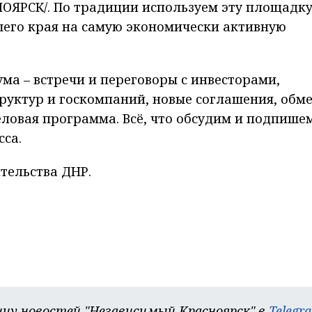
ЯРСК/. По традиции используем эту площадк
его края на самую экономически активную
а – встречи и переговоры с инвесторами,
руктур и госкомпаний, новые соглашения, обм
овая программа. Всё, что обсудим и подпишем
сса.
тельства ДНР.
цу новостей "Независимый Красноярск" в
Telegr