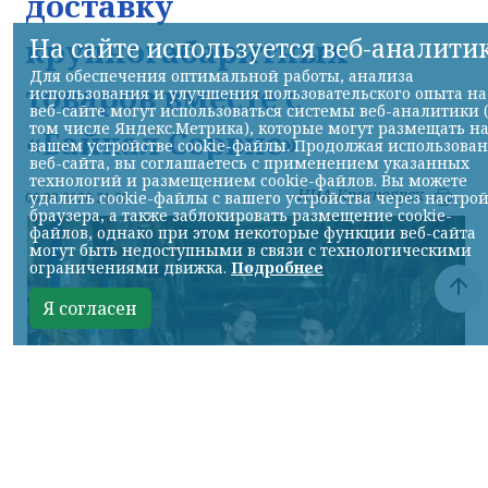
доставку
На сайте используется веб-аналити
крупногабаритных
Для обеспечения оптимальной работы, анализа
товаров вместе с
использования и улучшения пользовательского опыта на
веб-сайте могут использоваться системы веб-аналитики 
том числе Яндекс.Метрика), которые могут размещать н
«Байкал Сервис»
вашем устройстве cookie-файлы. Продолжая использова
веб-сайта, вы соглашаетесь с применением указанных
технологий и размещением cookie-файлов. Вы можете
НИА-Красноярск
удалить cookie-файлы с вашего устройства через настро
06.08.2026 21:22
браузера, а также заблокировать размещение cookie-
файлов, однако при этом некоторые функции веб-сайта
могут быть недоступными в связи с технологическими
ограничениями движка.
Подробнее
Я согласен