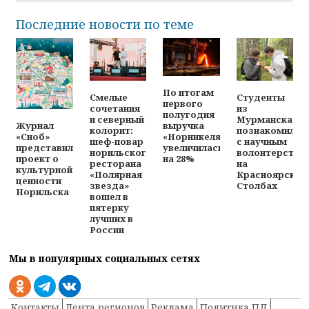
Последние новости по теме
По итогам
Смелые
Студенты
первого
сочетания
из
полугодия
и северный
Мурманска
выручка
Журнал
колорит:
познакомилис
«Норникеля»
«Сноб»
шеф-повар
с научным
увеличилась
представил
норильского
волонтерство
на 28%
проект о
ресторана
на
культурной
«Полярная
Красноярских
ценности
звезда»
Столбах
Норильска
вошел в
пятерку
лучших в
России
Мы в популярных социальных сетях
Контакты
Лента регионов
Реклама
Политика ПД