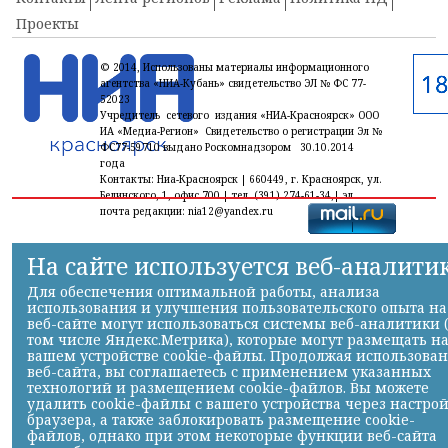
Проекты
© 2014, Использованы материалы информационного
агентства «НИА-Кубань» свидетельство ЭЛ № ФС 77-
52023
Учредитель сетевого издания «НИА-Красноярск» ООО
ИА «Медиа-Регион» Свидетельство о регистрации Эл №
ФС77-59710 выдано Роскомнадзором 30.10.2014
года
Контакты: Ниа-Красноярск | 660449, г. Красноярск, ул.
Белинского, 1, офис 700 | тел. (391) 274-61-34,| эл.
почта редакции: nia12@yandex.ru
На сайте используется веб-аналити
Для обеспечения оптимальной работы, анализа
использования и улучшения пользовательского опыта на
веб-сайте могут использоваться системы веб-аналитики 
том числе Яндекс.Метрика), которые могут размещать н
вашем устройстве cookie-файлы. Продолжая использова
веб-сайта, вы соглашаетесь с применением указанных
технологий и размещением cookie-файлов. Вы можете
удалить cookie-файлы с вашего устройства через настро
браузера, а также заблокировать размещение cookie-
файлов, однако при этом некоторые функции веб-сайта