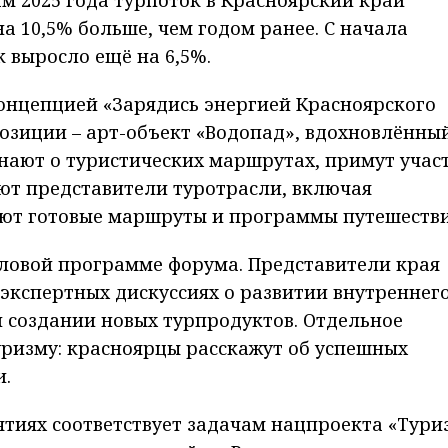
на 10,5% больше, чем годом ранее. С начала
к выросло ещё на 6,5%.
онцепцией «Зарядись энергией Красноярского
озиции – арт-объект «Водопад», вдохновлённы
нают о туристических маршрутах, примут учас
ают представители туротрасли, включая
уют готовые маршруты и программы путешестви
еловой программе форума. Представители края
 экспертных дискуссиях о развитии внутреннег
 создании новых турпродуктов. Отдельное
уризму: красноярцы расскажут об успешных
и.
ятиях соответствует задачам нацпроекта «Тури