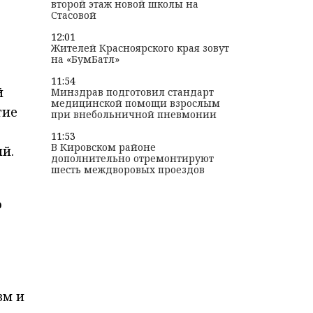
второй этаж новой школы на
Стасовой
12:01
Жителей Красноярского края зовут
на «БумБатл»
11:54
й
Минздрав подготовил стандарт
медицинской помощи взрослым
тие
при внебольничной пневмонии
11:53
В Кировском районе
й.
дополнительно отремонтируют
шесть междворовых проездов
о
зм и