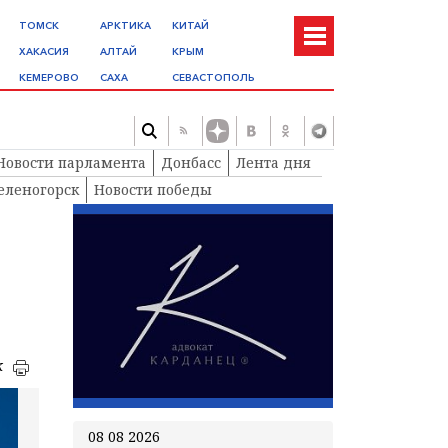
ТОМСК
АРКТИКА
КИТАЙ
ХАКАСИЯ
АЛТАЙ
КРЫМ
КЕМЕРОВО
САХА
СЕВАСТОПОЛЬ
Новости парламента
Донбасс
Лента дня
еленогорск
Новости победы
к
08 08 2026