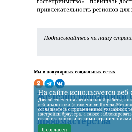
гостеприимство» – повышать дост
привлекательность регионов для 
Подписывайтесь на нашу страни
Мы в популярных социальных сетях
На сайте используется веб
Железнодорожники С
Для обеспечения оптимальной работы, ана
веб-аналитики (в том числе Яндекс.Метрик
число лучших на Вс
соглашаетесь с применением указанных те
настройки браузера, а также заблокироват
профмастерства
связи с технологическими ограничениями
Я согласен