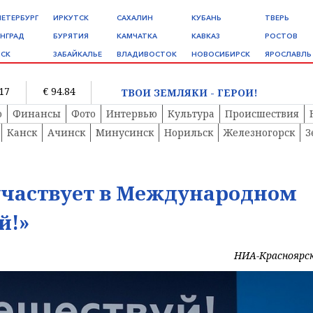
ПЕТЕРБУРГ
ИРКУТСК
САХАЛИН
КУБАНЬ
ТВЕРЬ
НГРАД
БУРЯТИЯ
КАМЧАТКА
КАВКАЗ
РОСТОВ
СК
ЗАБАЙКАЛЬЕ
ВЛАДИВОСТОК
НОВОСИБИРСК
ЯРОСЛАВЛЬ
.17
€ 94.84
ТВОИ ЗЕМЛЯКИ - ГЕРОИ!
о
Финансы
Фото
Интервью
Культура
Происшествия
Канск
Ачинск
Минусинск
Норильск
Железногорск
З
участвует в Международном
й!»
НИА-Красноярс