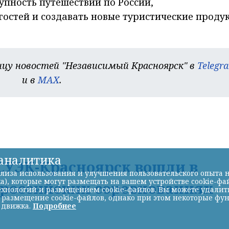
упность путешествий по России,
гостей и создавать новые туристические проду
цу новостей "Независимый Красноярск" в
Telegr
и в
MAX
.
-аналитика
УЭК-Красноярск вошли в
лиза использования и улучшения пользовательского опыта н
а), которые могут размещать на вашем устройстве cookie-фа
ероссийских соревнованиях
хнологий и размещением cookie-файлов. Вы можете удалить 
ь размещение cookie-файлов, однако при этом некоторые фу
 движка.
Подробнее