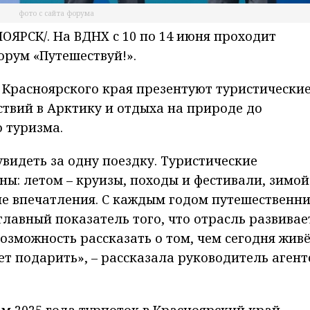
фото с сайта форума
ЯРСК/. На ВДНХ с 10 по 14 июня проходит
рум «Путешествуй!».
 Красноярского края презентуют туристически
ствий в Арктику и отдыха на природе до
 туризма.
видеть за одну поездку. Туристические
ы: летом – круизы, походы и фестивали, зимой
е впечатления. С каждым годом путешественн
главный показатель того, что отрасль развивае
озможность рассказать о том, чем сегодня жив
ет подарить», – рассказала руководитель агент
ам 2025 года турпоток в Красноярский край