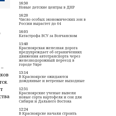
16:30
Новые детские центры в ДНР
16:20
Число особых экономических зон в
России вырастет до 64
16:05
е
Катастрофа ВСУ за Волчанском
15:40
Красноярская железная дорога
предупреждает об ограничениях
движения автотранспорта через
железнодорожный переезд в
городе Уяре
 –
13:14
иков
В Красноярске ожидаются
дождливые и ветреные выходные
тся.
ёт
12:31
Красноярские ученые вывели
ства
новые сорта картофеля и сои для
Сибири и Дальнего Востока
12:24
В Красноярске начали строить