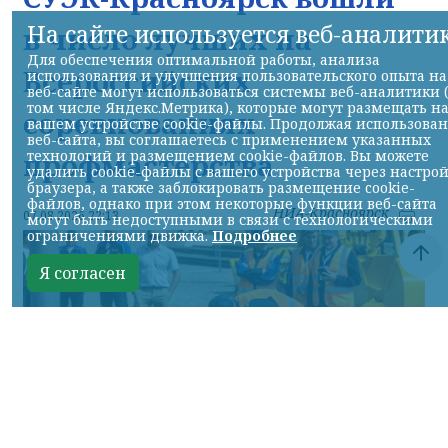
На сайте используется веб-аналити
в число лучших на
Для обеспечения оптимальной работы, анализа
Всероссийских
использования и улучшения пользовательского опыта на
веб-сайте могут использоваться системы веб-аналитики 
том числе Яндекс.Метрика), которые могут размещать н
соревнованиях
вашем устройстве cookie-файлы. Продолжая использова
веб-сайта, вы соглашаетесь с применением указанных
профмастерства
технологий и размещением cookie-файлов. Вы можете
удалить cookie-файлы с вашего устройства через настро
браузера, а также заблокировать размещение cookie-
файлов, однако при этом некоторые функции веб-сайта
НИА-Красноярск
07.08.2026 22:13
могут быть недоступными в связи с технологическими
ограничениями движка.
Подробнее
Я согласен