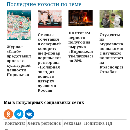
Последние новости по теме
По итогам
Смелые
Студенты
первого
сочетания
из
полугодия
и северный
Мурманска
выручка
Журнал
колорит:
познакомилис
«Норникеля»
«Сноб»
шеф-повар
с научным
увеличилась
представил
норильского
волонтерство
на 28%
проект о
ресторана
на
культурной
«Полярная
Красноярских
ценности
звезда»
Столбах
Норильска
вошел в
пятерку
лучших в
России
Мы в популярных социальных сетях
Контакты
Лента регионов
Реклама
Политика ПД