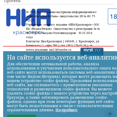
Проекты
© 2014, Использованы материалы информационного
агентства «НИА-Кубань» свидетельство ЭЛ № ФС 77-
52023
Учредитель сетевого издания «НИА-Красноярск» ООО
ИА «Медиа-Регион» Свидетельство о регистрации Эл №
ФС77-59710 выдано Роскомнадзором 30.10.2014
года
Контакты: Ниа-Красноярск | 660449, г. Красноярск, ул.
Белинского, 1, офис 700 | тел. (391) 274-61-34,| эл.
почта редакции: nia12@yandex.ru
На сайте используется веб-аналити
Для обеспечения оптимальной работы, анализа
использования и улучшения пользовательского опыта на
веб-сайте могут использоваться системы веб-аналитики 
том числе Яндекс.Метрика), которые могут размещать н
вашем устройстве cookie-файлы. Продолжая использова
веб-сайта, вы соглашаетесь с применением указанных
технологий и размещением cookie-файлов. Вы можете
удалить cookie-файлы с вашего устройства через настро
браузера, а также заблокировать размещение cookie-
файлов, однако при этом некоторые функции веб-сайта
могут быть недоступными в связи с технологическими
ограничениями движка.
Подробнее