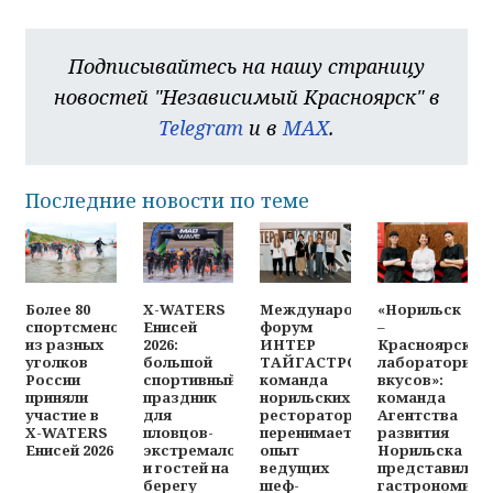
Подписывайтесь на нашу страницу
новостей "Независимый Красноярск" в
Telegram
и в
MAX
.
Последние новости по теме
Более 80
X-WATERS
Международный
«Норильск
спортсменов
Енисей
форум
–
из разных
2026:
ИНТЕР
Красноярск:
уголков
большой
ТАЙГАСТРО:
лаборатория
России
спортивный
команда
вкусов»:
приняли
праздник
норильских
команда
участие в
для
рестораторов
Агентства
X-WATERS
пловцов-
перенимает
развития
Енисей 2026
экстремалов
опыт
Норильска
и гостей на
ведущих
представила
берегу
шеф-
гастрономиче