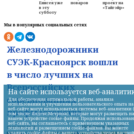
Енисея уже
поваров
проект на
в эту
«Тайгэйр»
субботу
Мы в популярных социальных сетях
Железнодорожники
СУЭК-Красноярск вошли
в число лучших на
Всероссийских
На сайте используется веб-аналити
соревнованиях
Для обеспечения оптимальной работы, анализа
использования и улучшения пользовательского опыта на
веб-сайте могут использоваться системы веб-аналитики 
профмастерства
том числе Яндекс.Метрика), которые могут размещать н
вашем устройстве cookie-файлы. Продолжая использова
веб-сайта, вы соглашаетесь с применением указанных
НИА-Красноярск
07.08.2026 22:13
технологий и размещением cookie-файлов. Вы можете
удалить cookie-файлы с вашего устройства через настро