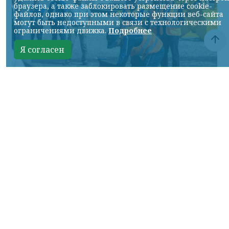
браузера, а также заблокировать размещение cookie-
файлов, однако при этом некоторые функции веб-сайта
могут быть недоступными в связи с технологическими
ограничениями движка.
Подробнее
Я согласен
Фото: АО «СУЭК-Хакасия»
КРАСНОЯРСКИЙ КРАЙ, /НИА-
КРАСНОЯРСК/. Специалисты Бородинского
погрузочно-транспортного управления
стали призёрами Всероссийских
соревнований профессионального
мастерства «Логистический Олимп»,