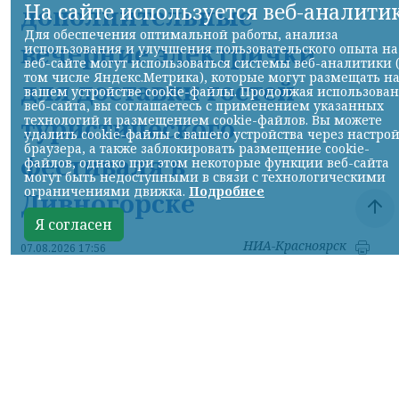
На сайте используется веб-аналити
дополнительные
Для обеспечения оптимальной работы, анализа
вечерние электрички
использования и улучшения пользовательского опыта на
веб-сайте могут использоваться системы веб-аналитики 
том числе Яндекс.Метрика), которые могут размещать н
для доставки гостей
вашем устройстве cookie-файлы. Продолжая использова
веб-сайта, вы соглашаетесь с применением указанных
технологий и размещением cookie-файлов. Вы можете
туристического
удалить cookie-файлы с вашего устройства через настро
браузера, а также заблокировать размещение cookie-
фестиваля в
файлов, однако при этом некоторые функции веб-сайта
могут быть недоступными в связи с технологическими
ограничениями движка.
Подробнее
Дивногорске
Я согласен
НИА-Красноярск
07.08.2026 17:56