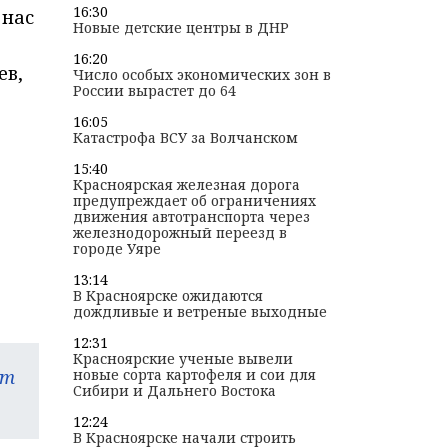
16:30
 нас
Новые детские центры в ДНР
16:20
ев,
Число особых экономических зон в
России вырастет до 64
16:05
Катастрофа ВСУ за Волчанском
15:40
Красноярская железная дорога
предупреждает об ограничениях
движения автотранспорта через
железнодорожный переезд в
городе Уяре
13:14
В Красноярске ожидаются
дождливые и ветреные выходные
12:31
Красноярские ученые вывели
am
новые сорта картофеля и сои для
Сибири и Дальнего Востока
12:24
В Красноярске начали строить