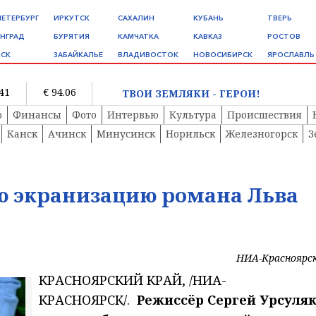
ПЕТЕРБУРГ
ИРКУТСК
САХАЛИН
КУБАНЬ
ТВЕРЬ
НГРАД
БУРЯТИЯ
КАМЧАТКА
КАВКАЗ
РОСТОВ
СК
ЗАБАЙКАЛЬЕ
ВЛАДИВОСТОК
НОВОСИБИРСК
ЯРОСЛАВЛЬ
.41
€ 94.06
ТВОИ ЗЕМЛЯКИ - ГЕРОИ!
о
Финансы
Фото
Интервью
Культура
Происшествия
Канск
Ачинск
Минусинск
Норильск
Железногорск
З
ю экранизацию романа Льва
НИА-Красноярс
КРАСНОЯРСКИЙ КРАЙ, /НИА-
КРАСНОЯРСК/.
Режиссёр Сергей Урсуля