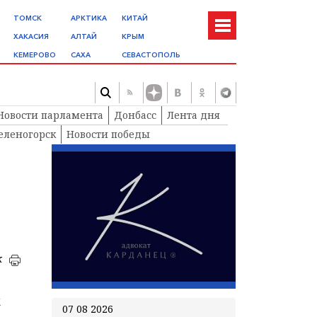
ТОМСК
АРКТИКА
КИТАЙ
ХАКАСИЯ
АЛТАЙ
КРЫМ
КЕМЕРОВО
САХА
СЕВАСТОПОЛЬ
Новости парламента
Донбасс
Лента дня
еленогорск
Новости победы
к
к
07 08 2026