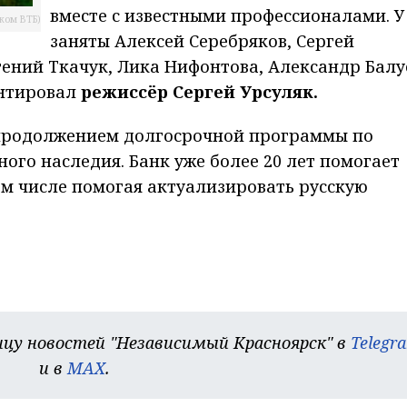
вместе с известными профессионалами. У
нком ВТБ)
заняты Алексей Серебряков, Сергей
ений Ткачук, Лика Нифонтова, Александр Балу
ентировал
режиссёр Сергей Урсуляк.
о продолжением долгосрочной программы по
ого наследия. Банк уже более 20 лет помогает
ом числе помогая актуализировать русскую
цу новостей "Независимый Красноярск" в
Telegr
и в
MAX
.