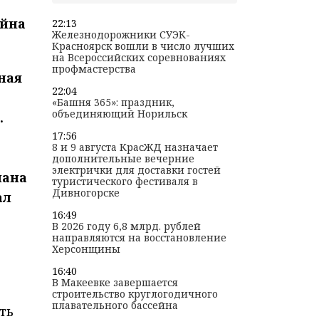
ойна
22:13
Железнодорожники СУЭК-
Красноярск вошли в число лучших
на Всероссийских соревнованиях
профмастерства
ная
22:04
«Башня 365»: праздник,
объединяющий Норильск
.
17:56
8 и 9 августа КрасЖД назначает
дополнительные вечерние
электрички для доставки гостей
лана
туристического фестиваля в
Дивногорске
ал
16:49
В 2026 году 6,8 млрд. рублей
направляются на восстановление
Херсонщины
16:40
В Макеевке завершается
строительство круглогодичного
плавательного бассейна
ть