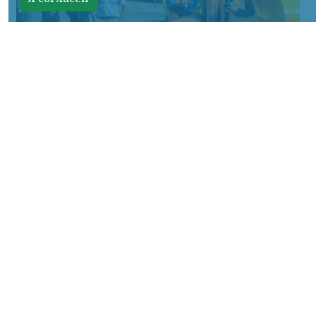
Фото: АО «СУЭК-Хакасия»
КРАСНОЯРСКИЙ КРАЙ, /НИА-
КРАСНОЯРСК/. Специалисты Бородинского
погрузочно-транспортного управления
стали призёрами Всероссийских
соревнований профессионального
мастерства «Логистический Олимп»,
которые прошли в Республике Хакасия.