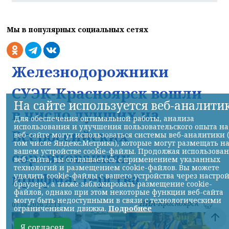
Мы в популярных социальных сетях
Железнодорожники
СУЭК-Красноярск вошли
На сайте используется веб-аналити
в число лучших на
Для обеспечения оптимальной работы, анализа
использования и улучшения пользовательского опыта на
Всероссийских
веб-сайте могут использоваться системы веб-аналитики 
том числе Яндекс.Метрика), которые могут размещать н
вашем устройстве cookie-файлы. Продолжая использова
соревнованиях
веб-сайта, вы соглашаетесь с применением указанных
технологий и размещением cookie-файлов. Вы можете
профмастерства
удалить cookie-файлы с вашего устройства через настро
браузера, а также заблокировать размещение cookie-
файлов, однако при этом некоторые функции веб-сайта
могут быть недоступными в связи с технологическими
НИА-Красноярск
07.08.2026 22:13
ограничениями движка.
Подробнее
Я согласен