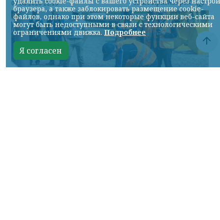
удалить cookie-файлы с вашего устройства через настро
НИА-Красноярск
07.08.2026 22:13
браузера, а также заблокировать размещение cookie-
файлов, однако при этом некоторые функции веб-сайта
могут быть недоступными в связи с технологическими
ограничениями движка.
Подробнее
Я согласен
Фото: АО «СУЭК-Хакасия»
КРАСНОЯРСКИЙ КРАЙ, /НИА-
КРАСНОЯРСК/. Специалисты Бородинского
погрузочно-транспортного управления
стали призёрами Всероссийских
соревнований профессионального