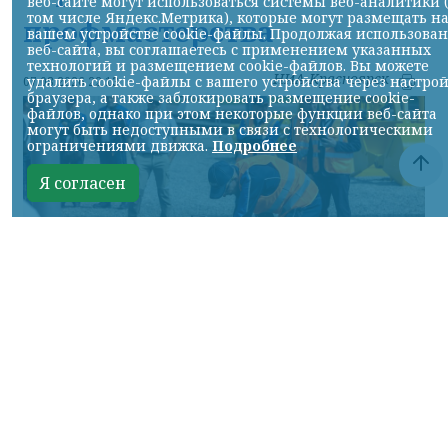
веб-сайте могут использоваться системы веб-аналитики 
том числе Яндекс.Метрика), которые могут размещать н
профмастерства
вашем устройстве cookie-файлы. Продолжая использова
веб-сайта, вы соглашаетесь с применением указанных
технологий и размещением cookie-файлов. Вы можете
НИА-Красноярск
удалить cookie-файлы с вашего устройства через настро
07.08.2026 22:13
браузера, а также заблокировать размещение cookie-
файлов, однако при этом некоторые функции веб-сайта
могут быть недоступными в связи с технологическими
ограничениями движка.
Подробнее
Я согласен
Фото: АО «СУЭК-Хакасия»
КРАСНОЯРСКИЙ КРАЙ, /НИА-
КРАСНОЯРСК/. Специалисты Бородинского