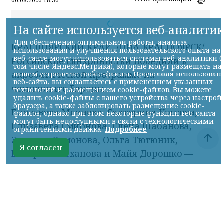
06.08.2026 18:36
На сайте используется веб-аналити
Фото ТГ-канала "Спецоперация Z"
Для обеспечения оптимальной работы, анализа
КРАСНОЯРСКИЙ КРАЙ, /НИА-КРАСНОЯРСК/.
использования и улучшения пользовательского опыта на
веб-сайте могут использоваться системы веб-аналитики 
Российские синхронистки победили в
том числе Яндекс.Метрика), которые могут размещать н
акробатической программе на
вашем устройстве cookie-файлы. Продолжая использова
веб-сайта, вы соглашаетесь с применением указанных
чемпионате Европы.
технологий и размещением cookie-файлов. Вы можете
удалить cookie-файлы с вашего устройства через настро
браузера, а также заблокировать размещение cookie-
Елизавета Минаева, Екатерина Коссова,
файлов, однако при этом некоторые функции веб-сайта
могут быть недоступными в связи с технологическими
Елизавета Смирнова, Елена Шабанова,
ограничениями движка.
Подробнее
Эвелина Симонова, Ольга Тютюник,
Я согласен
Валерия Плеханова и Майя Дорошко —
трёхкратные чемпионки.
Об этом сообщил ТГ-канал «Спецоперация
Z».