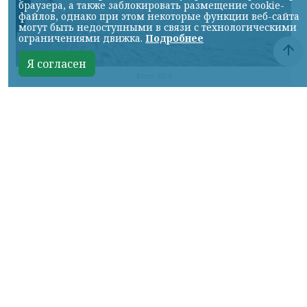
браузера, а также заблокировать размещение cookie-
файлов, однако при этом некоторые функции веб-сайта
могут быть недоступными в связи с технологическими
ограничениями движка.
Подробнее
Я согласен
Фото: НИА
КРАСНОЯРСКИЙ КРАЙ, /НИА-
КРАСНОЯРСК/. В Красноярске завершился
выбор подрядных организаций, которые
займутся созданием новогодней
атмосферы в Татышев-парке. Концепция
главной городской ёлки была
разработана по поручению главы города
Сергея Верещагина с учётом пожеланий
местных жителей.
Поставкой, монтажом и последующим
обслуживанием новогодней ёлки