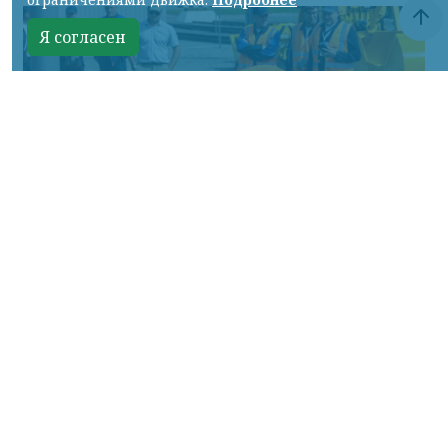
Я согласен
Фото: АО «СУЭК-Хакасия»
КРАСНОЯРСКИЙ КРАЙ, /НИА-
КРАСНОЯРСК/. Специалисты Бородинского
погрузочно-транспортного управления
стали призёрами Всероссийских
соревнований профессионального