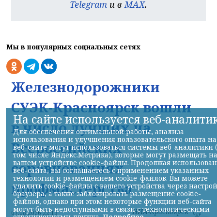
Telegram
и в
MAX
.
Мы в популярных социальных сетях
Железнодорожники
СУЭК-Красноярск вошли
На сайте используется веб-аналити
в число лучших на
Для обеспечения оптимальной работы, анализа
использования и улучшения пользовательского опыта на
Всероссийских
веб-сайте могут использоваться системы веб-аналитики 
том числе Яндекс.Метрика), которые могут размещать н
вашем устройстве cookie-файлы. Продолжая использова
соревнованиях
веб-сайта, вы соглашаетесь с применением указанных
технологий и размещением cookie-файлов. Вы можете
профмастерства
удалить cookie-файлы с вашего устройства через настро
браузера, а также заблокировать размещение cookie-
файлов, однако при этом некоторые функции веб-сайта
могут быть недоступными в связи с технологическими
НИА-Красноярск
07.08.2026 22:13
ограничениями движка.
Подробнее