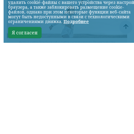
удалить cookie-файлы с вашего устройства через настро
браузера, а также заблокировать размещение cookie-
файлов, однако при этом некоторые функции веб-сайта
могут быть недоступными в связи с технологическими
ограничениями движка.
Подробнее
Я согласен
фото с сайта Бумбатл.рф с сайта регионального Правительства
КРАСНОЯРСКИЙ КРАЙ, /НИА-
КРАСНОЯРСК/. В России стартовала
Всероссийская акция «БумБатл». Жителей
Красноярского края приглашают сделать
из макулатуры воздушного змея.
Запечатлеть полёт воздушного змея
нужно на фото или видео и поделиться
результатом в социальных сетях.
Публикации обязательно должны
сопровождаться хештегами: #бумбатл,