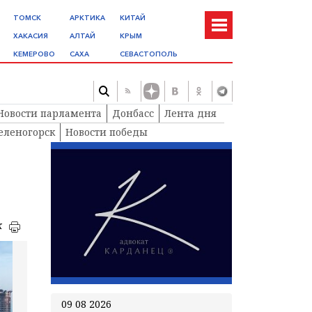
ТОМСК
АРКТИКА
КИТАЙ
ХАКАСИЯ
АЛТАЙ
КРЫМ
КЕМЕРОВО
САХА
СЕВАСТОПОЛЬ
Новости парламента
Донбасс
Лента дня
еленогорск
Новости победы
к
09 08 2026