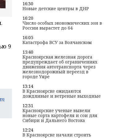
16:30
Новые детские центры в ДНР
16:20
.
Число особых экономических зон в
России вырастет до 64
16:05
Катастрофа ВСУ за Волчанском
ью 9
15:40
Красноярская железная дорога
предупреждает об ограничениях
движения автотранспорта через
железнодорожный переезд в
городе Уяре
13:14
В Красноярске ожидаются
дождливые и ветреные выходные
am
12:31
Красноярские ученые вывели
новые сорта картофеля и сои для
Сибири и Дальнего Востока
12:24
В Красноярске начали строить