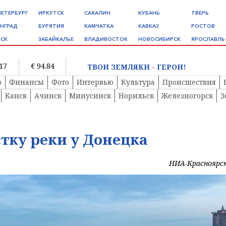
ПЕТЕРБУРГ
ИРКУТСК
САХАЛИН
КУБАНЬ
ТВЕРЬ
НГРАД
БУРЯТИЯ
КАМЧАТКА
КАВКАЗ
РОСТОВ
СК
ЗАБАЙКАЛЬЕ
ВЛАДИВОСТОК
НОВОСИБИРСК
ЯРОСЛАВЛЬ
.17
€ 94.84
ТВОИ ЗЕМЛЯКИ - ГЕРОИ!
о
Финансы
Фото
Интервью
Культура
Происшествия
Канск
Ачинск
Минусинск
Норильск
Железногорск
З
тку реки у Донецка
НИА-Красноярс