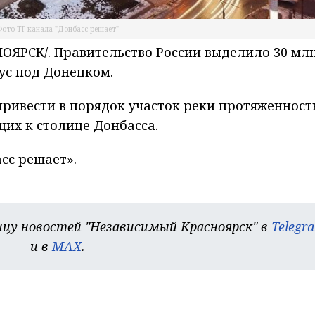
ото ТГ-канала "Донбасс решает"
ЯРСК/. Правительство России выделило 30 млн
ус под Донецком.
ривести в порядок участок реки протяженност
их к столице Донбасса.
сс решает».
цу новостей "Независимый Красноярск" в
Telegr
и в
MAX
.