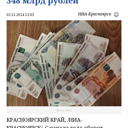
348 млрд рублей
НИА-Красноярск
02.11.2024 12:03
Фото: НИА
КРАСНОЯРСКИЙ КРАЙ, /НИА-
КРАСНОЯРСК/. С начала года оборот