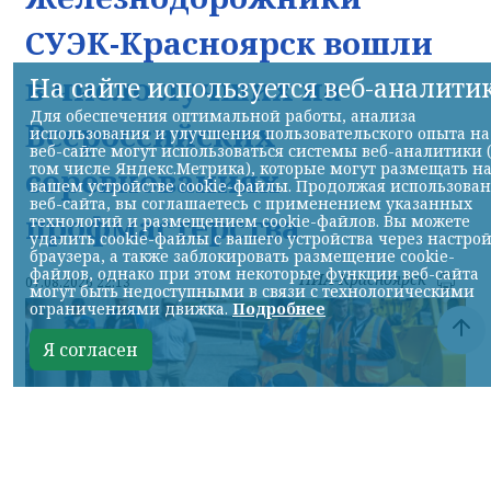
СУЭК-Красноярск вошли
в число лучших на
На сайте используется веб-аналити
Для обеспечения оптимальной работы, анализа
Всероссийских
использования и улучшения пользовательского опыта на
веб-сайте могут использоваться системы веб-аналитики 
том числе Яндекс.Метрика), которые могут размещать н
соревнованиях
вашем устройстве cookie-файлы. Продолжая использова
веб-сайта, вы соглашаетесь с применением указанных
профмастерства
технологий и размещением cookie-файлов. Вы можете
удалить cookie-файлы с вашего устройства через настро
браузера, а также заблокировать размещение cookie-
файлов, однако при этом некоторые функции веб-сайта
НИА-Красноярск
07.08.2026 22:13
могут быть недоступными в связи с технологическими
ограничениями движка.
Подробнее
Я согласен