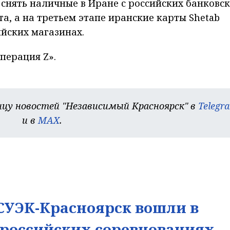
 снять наличные в Иране с российских банковс
та, а на третьем этапе иранские карты Shetab
ийских магазинах.
перация Z».
цу новостей "Независимый Красноярск" в
Telegr
и в
MAX
.
УЭК-Красноярск вошли в
ероссийских соревнованиях