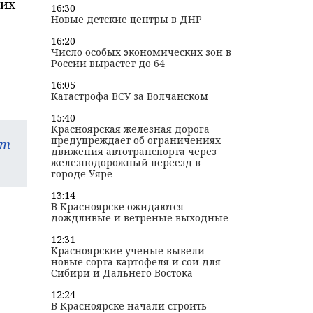
ких
16:30
Новые детские центры в ДНР
16:20
Число особых экономических зон в
России вырастет до 64
16:05
Катастрофа ВСУ за Волчанском
15:40
Красноярская железная дорога
предупреждает об ограничениях
am
движения автотранспорта через
железнодорожный переезд в
городе Уяре
13:14
В Красноярске ожидаются
дождливые и ветреные выходные
12:31
Красноярские ученые вывели
новые сорта картофеля и сои для
Сибири и Дальнего Востока
12:24
В Красноярске начали строить