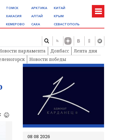
ТОМСК
АРКТИКА
КИТАЙ
ХАКАСИЯ
АЛТАЙ
КРЫМ
КЕМЕРОВО
САХА
СЕВАСТОПОЛЬ
Новости парламента
Донбасс
Лента дня
еленогорск
Новости победы
о
к
08 08 2026