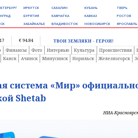
ПЕТЕРБУРГ
ИРКУТСК
САХАЛИН
КУБАНЬ
ТВЕРЬ
НГРАД
БУРЯТИЯ
КАМЧАТКА
КАВКАЗ
РОСТОВ
СК
ЗАБАЙКАЛЬЕ
ВЛАДИВОСТОК
НОВОСИБИРСК
ЯРОСЛАВЛЬ
.17
€ 94.84
ТВОИ ЗЕМЛЯКИ - ГЕРОИ!
о
Финансы
Фото
Интервью
Культура
Происшествия
Канск
Ачинск
Минусинск
Норильск
Железногорск
З
ая система «Мир» официальн
ой Shetab
НИА-Красноярс