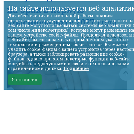
На сайте используется веб-аналити
на брак в первую
Для обеспечения оптимальной работы, анализа
красивую дату 2027 года
использования и улучшения пользовательского опыта на
веб-сайте могут использоваться системы веб-аналитики 
том числе Яндекс.Метрика), которые могут размещать н
вашем устройстве cookie-файлы. Продолжая использова
НИА-Красноярск
06.08.2026 11:18
веб-сайта, вы соглашаетесь с применением указанных
технологий и размещением cookie-файлов. Вы можете
удалить cookie-файлы с вашего устройства через настро
браузера, а также заблокировать размещение cookie-
файлов, однако при этом некоторые функции веб-сайта
могут быть недоступными в связи с технологическими
ограничениями движка.
Подробнее
Я согласен
Фото: НИА