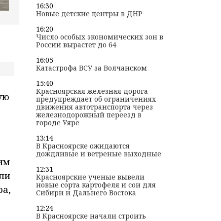
16:30
Новые детские центры в ДНР
16:20
Число особых экономических зон в
России вырастет до 64
16:05
Катастрофа ВСУ за Волчанском
15:40
Красноярская железная дорога
ую
предупреждает об ограничениях
движения автотранспорта через
железнодорожный переезд в
городе Уяре
13:14
В Красноярске ожидаются
дождливые и ветреные выходные
им
12:31
шли
Красноярские ученые вывели
новые сорта картофеля и сои для
ра,
Сибири и Дальнего Востока
12:24
В Красноярске начали строить