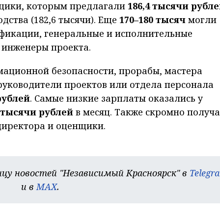
рщики, которым предлагали
186,4 тысячи рубл
дства (182,6 тысячи). Еще
170–180 тысяч
могли
ификации, генеральные и исполнительные
 инженеры проекта.
мационной безопасности, прорабы, мастера
руководители проектов или отдела персонала
рублей
. Самые низкие зарплаты оказались у
3 тысячи рублей
в месяц. Также скромно получ
-директора и оценщики.
цу новостей "Независимый Красноярск" в
Telegr
и в
MAX
.