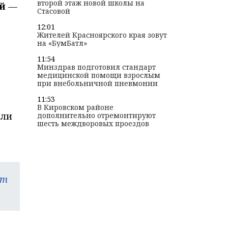
второй этаж новой школы на
ей
—
Стасовой
12:01
Жителей Красноярского края зовут
на «БумБатл»
11:54
Минздрав подготовил стандарт
медицинской помощи взрослым
при внебольничной пневмонии
11:53
В Кировском районе
али
дополнительно отремонтируют
шесть междворовых проездов
am