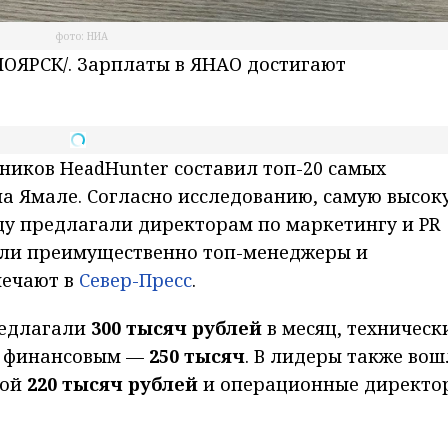
фото: НИА
ОЯРСК/. Зарплаты в ЯНАО достигают
дников HeadHunter составил топ-20 самых
а Ямале. Согласно исследованию, самую высок
ду предлагали директорам по маркетингу и PR
ошли преимущественно топ-менеджеры и
мечают в
Север-Пресс
.
редлагали
300 тысяч рублей
в месяц, техническ
а финансовым —
250 тысяч
. В лидеры также во
той
220 тысяч рублей
и операционные директо