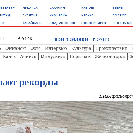
ПЕТЕРБУРГ
ИРКУТСК
САХАЛИН
КУБАНЬ
ТВЕРЬ
НГРАД
БУРЯТИЯ
КАМЧАТКА
КАВКАЗ
РОСТОВ
СК
ЗАБАЙКАЛЬЕ
ВЛАДИВОСТОК
НОВОСИБИРСК
ЯРОСЛАВЛЬ
.41
€ 94.06
ТВОИ ЗЕМЛЯКИ - ГЕРОИ!
о
Финансы
Фото
Интервью
Культура
Происшествия
Канск
Ачинск
Минусинск
Норильск
Железногорск
З
бьют рекорды
НИА-Красноярс