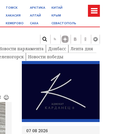
ТОМСК
АРКТИКА
КИТАЙ
ХАКАСИЯ
АЛТАЙ
КРЫМ
КЕМЕРОВО
САХА
СЕВАСТОПОЛЬ
Новости парламента
Донбасс
Лента дня
еленогорск
Новости победы
к
07 08 2026