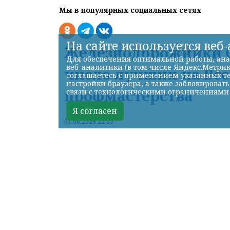
Мы в популярных социальных сетях
На сайте используется веб
Железнодорожники С
Для обеспечения оптимальной работы, ана
веб-аналитики (в том числе Яндекс.Метрик
число лучших на Вс
соглашаетесь с применением указанных те
настройки браузера, а также заблокироват
профмастерства
связи с технологическими ограничениями
Я согласен
07.08.2026 22:13