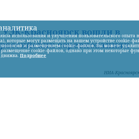
-аналитика
УЭК-Красноярск вошли в
лиза использования и улучшения пользовательского опыта н
а), которые могут размещать на вашем устройстве cookie-фа
ероссийских соревнованиях
хнологий и размещением cookie-файлов. Вы можете удалить 
ь размещение cookie-файлов, однако при этом некоторые фу
 движка.
Подробнее
НИА-Красноярс