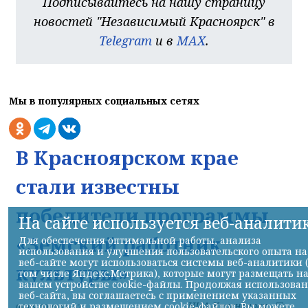
Подписывайтесь на нашу страницу
новостей "Независимый Красноярск" в
Telegram
и в
MAX
.
Мы в популярных социальных сетях
В Красноярском крае
стали известны
победители программы
На сайте используется веб-аналити
«Земский работник
Для обеспечения оптимальной работы, анализа
использования и улучшения пользовательского опыта на
веб-сайте могут использоваться системы веб-аналитики 
культуры»
том числе Яндекс.Метрика), которые могут размещать н
вашем устройстве cookie-файлы. Продолжая использова
веб-сайта, вы соглашаетесь с применением указанных
НИА-Красноярск
технологий и размещением cookie-файлов. Вы можете
06.08.2026 15:57