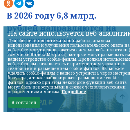
В 2026 году 6,8 млрд.
рублей направляются на
На сайте используется веб-аналити
восстановление
Для обеспечения оптимальной работы, анализа
использования и улучшения пользовательского опыта на
Херсонщины
веб-сайте могут использоваться системы веб-аналитики 
том числе Яндекс.Метрика), которые могут размещать н
вашем устройстве cookie-файлы. Продолжая использова
веб-сайта, вы соглашаетесь с применением указанных
НИА-Красноярск
07.08.2026 16:49
технологий и размещением cookie-файлов. Вы можете
удалить cookie-файлы с вашего устройства через настро
браузера, а также заблокировать размещение cookie-
файлов, однако при этом некоторые функции веб-сайта
могут быть недоступными в связи с технологическими
ограничениями движка.
Подробнее
Я согласен