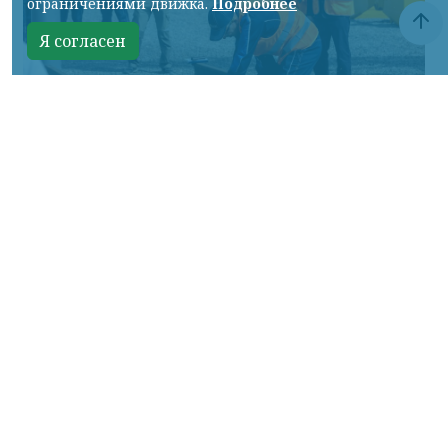
ограничениями движка.
Подробнее
Я согласен
Фото: АО «СУЭК-Хакасия»
КРАСНОЯРСКИЙ КРАЙ, /НИА-
КРАСНОЯРСК/. Специалисты Бородинского
погрузочно-транспортного управления
стали призёрами Всероссийских
соревнований профессионального
мастерства «Логистический Олимп»,
которые прошли в Республике Хакасия.