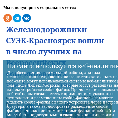
Мы в популярных социальных сетях
Железнодорожники
СУЭК-Красноярск вошли
в число лучших на
Всероссийских
На сайте используется веб-аналити
соревнованиях
Для обеспечения оптимальной работы, анализа
использования и улучшения пользовательского опыта на
веб-сайте могут использоваться системы веб-аналитики 
профмастерства
том числе Яндекс.Метрика), которые могут размещать н
вашем устройстве cookie-файлы. Продолжая использова
веб-сайта, вы соглашаетесь с применением указанных
НИА-Красноярск
технологий и размещением cookie-файлов. Вы можете
07.08.2026 22:13
удалить cookie-файлы с вашего устройства через настро
браузера, а также заблокировать размещение cookie-
файлов, однако при этом некоторые функции веб-сайта
могут быть недоступными в связи с технологическими