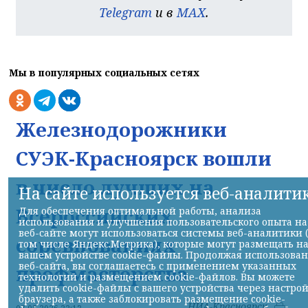
Telegram
и в
MAX
.
Мы в популярных социальных сетях
Железнодорожники
СУЭК-Красноярск вошли
в число лучших на
На сайте используется веб-аналити
Всероссийских
Для обеспечения оптимальной работы, анализа
использования и улучшения пользовательского опыта на
веб-сайте могут использоваться системы веб-аналитики 
соревнованиях
том числе Яндекс.Метрика), которые могут размещать н
вашем устройстве cookie-файлы. Продолжая использова
веб-сайта, вы соглашаетесь с применением указанных
профмастерства
технологий и размещением cookie-файлов. Вы можете
удалить cookie-файлы с вашего устройства через настро
браузера, а также заблокировать размещение cookie-
НИА-Красноярск