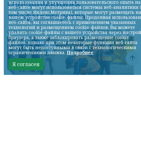
соревнованиях
использования и улучшения пользовательского опыта на
веб-сайте могут использоваться системы веб-аналитики 
том числе Яндекс.Метрика), которые могут размещать н
профмастерства
вашем устройстве cookie-файлы. Продолжая использова
веб-сайта, вы соглашаетесь с применением указанных
технологий и размещением cookie-файлов. Вы можете
НИА-Красноярск
удалить cookie-файлы с вашего устройства через настро
07.08.2026 22:13
браузера, а также заблокировать размещение cookie-
файлов, однако при этом некоторые функции веб-сайта
могут быть недоступными в связи с технологическими
ограничениями движка.
Подробнее
Я согласен
Фото: АО «СУЭК-Хакасия»
КРАСНОЯРСКИЙ КРАЙ, /НИА-