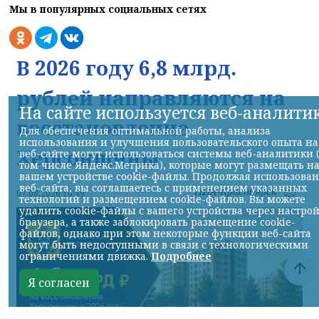
Мы в популярных социальных сетях
В 2026 году 6,8 млрд.
рублей направляются на
На сайте используется веб-аналити
восстановление
Для обеспечения оптимальной работы, анализа
использования и улучшения пользовательского опыта на
Херсонщины
веб-сайте могут использоваться системы веб-аналитики 
том числе Яндекс.Метрика), которые могут размещать н
вашем устройстве cookie-файлы. Продолжая использова
веб-сайта, вы соглашаетесь с применением указанных
НИА-Красноярск
07.08.2026 16:49
технологий и размещением cookie-файлов. Вы можете
удалить cookie-файлы с вашего устройства через настро
браузера, а также заблокировать размещение cookie-
файлов, однако при этом некоторые функции веб-сайта
могут быть недоступными в связи с технологическими
ограничениями движка.
Подробнее
Я согласен