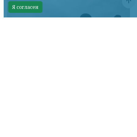
Я согласен
Фото Минобороны России
КРАСНОЯРСКИЙ КРАЙ, /НИА-КРАСНОЯРСК/.
Сумское направление: продолжаются бои
за Уланово и в районе Вольной Слободы.
Идет наступление армии России в
районах поселков Хотень, Писаревке,
южнее Иволжанского и в районе Марьино.