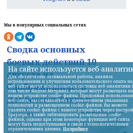
Мы в популярных социальных сетях
Сводка основных
боевых действий 10
На сайте используется веб-аналити
августа на
Для обеспечения оптимальной работы, анализа
использования и улучшения пользовательского опыта на
Слобожанщине, в
веб-сайте могут использоваться системы веб-аналитики 
том числе Яндекс.Метрика), которые могут размещать н
вашем устройстве cookie-файлы. Продолжая использова
Донбассе и Таврии
веб-сайта, вы соглашаетесь с применением указанных
технологий и размещением cookie-файлов. Вы можете
удалить cookie-файлы с вашего устройства через настро
НИА-Красноярск
10.08.2026 19:11
браузера, а также заблокировать размещение cookie-
файлов, однако при этом некоторые функции веб-сайта
могут быть недоступными в связи с технологическими
ограничениями движка.
Подробнее