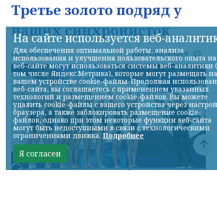
Третье золото подряд у
наших синхронисток
На сайте используется веб-аналити
Для обеспечения оптимальной работы, анализа
НИА-Красноярск
06.08.2026 18:36
использования и улучшения пользовательского опыта на
веб-сайте могут использоваться системы веб-аналитики 
том числе Яндекс.Метрика), которые могут размещать н
вашем устройстве cookie-файлы. Продолжая использова
веб-сайта, вы соглашаетесь с применением указанных
технологий и размещением cookie-файлов. Вы можете
удалить cookie-файлы с вашего устройства через настро
браузера, а также заблокировать размещение cookie-
файлов, однако при этом некоторые функции веб-сайта
могут быть недоступными в связи с технологическими
ограничениями движка.
Подробнее
Я согласен
Фото ТГ-канала "Спецоперация Z"
КРАСНОЯРСКИЙ КРАЙ, /НИА-КРАСНОЯРСК/.
Российские синхронистки победили в