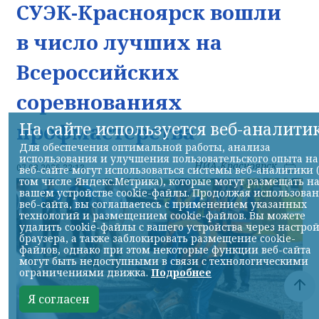
СУЭК-Красноярск вошли
в число лучших на
Всероссийских
соревнованиях
На сайте используется веб-аналити
профмастерства
Для обеспечения оптимальной работы, анализа
использования и улучшения пользовательского опыта на
НИА-Красноярск
07.08.2026 22:13
веб-сайте могут использоваться системы веб-аналитики 
том числе Яндекс.Метрика), которые могут размещать н
вашем устройстве cookie-файлы. Продолжая использова
веб-сайта, вы соглашаетесь с применением указанных
технологий и размещением cookie-файлов. Вы можете
удалить cookie-файлы с вашего устройства через настро
браузера, а также заблокировать размещение cookie-
файлов, однако при этом некоторые функции веб-сайта
могут быть недоступными в связи с технологическими
ограничениями движка.
Подробнее
Я согласен