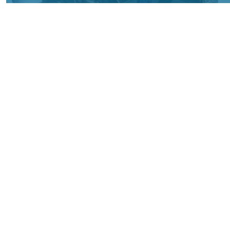
Фото: АО «СУЭК-Хакасия»
КРАСНОЯРСКИЙ КРАЙ, /НИА-
КРАСНОЯРСК/. Специалисты Бородинского
погрузочно-транспортного управления
стали призёрами Всероссийских
соревнований профессионального
мастерства «Логистический Олимп»,
которые прошли в Республике Хакасия.
За звание лучших боролись
представители железнодорожных
профессий из семи регионов страны. По
итогам соревнований команда
Бородинского ПТУ заняла третье место в