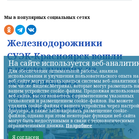
Мы в популярных социальных сетях
Железнодорожники
СУЭК-Красноярск вошли
На сайте используется веб-аналити
в число лучших на
Для обеспечения оптимальной работы, анализа
использования и улучшения пользовательского опыта на
Всероссийских
веб-сайте могут использоваться системы веб-аналитики 
том числе Яндекс.Метрика), которые могут размещать н
вашем устройстве cookie-файлы. Продолжая использова
соревнованиях
веб-сайта, вы соглашаетесь с применением указанных
технологий и размещением cookie-файлов. Вы можете
профмастерства
удалить cookie-файлы с вашего устройства через настро
браузера, а также заблокировать размещение cookie-
файлов, однако при этом некоторые функции веб-сайта
могут быть недоступными в связи с технологическими
НИА-Красноярск
07.08.2026 22:13
ограничениями движка.
Подробнее
Я согласен