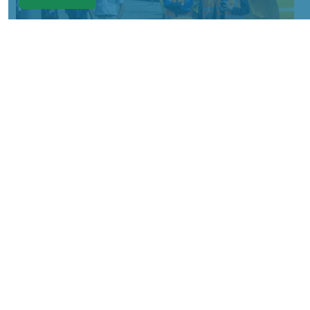
Фото: АО «СУЭК-Хакасия»
КРАСНОЯРСКИЙ КРАЙ, /НИА-
КРАСНОЯРСК/. Специалисты Бородинского
погрузочно-транспортного управления
стали призёрами Всероссийских
соревнований профессионального
мастерства «Логистический Олимп»,
которые прошли в Республике Хакасия.