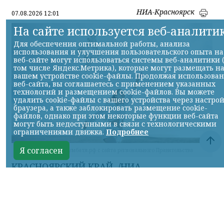
НИА-Красноярск
07.08.2026 12:01
На сайте используется веб-аналити
Для обеспечения оптимальной работы, анализа
использования и улучшения пользовательского опыта на
веб-сайте могут использоваться системы веб-аналитики 
том числе Яндекс.Метрика), которые могут размещать н
вашем устройстве cookie-файлы. Продолжая использова
веб-сайта, вы соглашаетесь с применением указанных
технологий и размещением cookie-файлов. Вы можете
удалить cookie-файлы с вашего устройства через настро
браузера, а также заблокировать размещение cookie-
файлов, однако при этом некоторые функции веб-сайта
могут быть недоступными в связи с технологическими
ограничениями движка.
Подробнее
Я согласен
фото с сайта Бумбатл.рф с сайта регионального Правительства
КРАСНОЯРСКИЙ КРАЙ, /НИА-
КРАСНОЯРСК/. В России стартовала
Всероссийская акция «БумБатл». Жителей
Красноярского края приглашают сделать
из макулатуры воздушного змея.