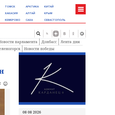
ТОМСК
АРКТИКА
КИТАЙ
ХАКАСИЯ
АЛТАЙ
КРЫМ
КЕМЕРОВО
САХА
СЕВАСТОПОЛЬ
Новости парламента
Донбасс
Лента дня
еленогорск
Новости победы
н
к
08 08 2026