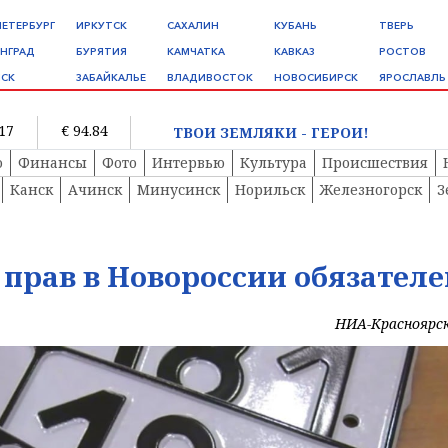
ПЕТЕРБУРГ
ИРКУТСК
САХАЛИН
КУБАНЬ
ТВЕРЬ
НГРАД
БУРЯТИЯ
КАМЧАТКА
КАВКАЗ
РОСТОВ
СК
ЗАБАЙКАЛЬЕ
ВЛАДИВОСТОК
НОВОСИБИРСК
ЯРОСЛАВЛЬ
.17
€ 94.84
ТВОИ ЗЕМЛЯКИ - ГЕРОИ!
о
Финансы
Фото
Интервью
Культура
Происшествия
Канск
Ачинск
Минусинск
Норильск
Железногорск
З
прав в Новороссии обязателе
НИА-Красноярс