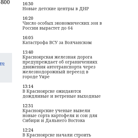
–800
16:30
Новые детские центры в ДНР
16:20
Число особых экономических зон в
России вырастет до 64
16:05
Катастрофа ВСУ за Волчанском
15:40
Красноярская железная дорога
предупреждает об ограничениях
am
движения автотранспорта через
железнодорожный переезд в
городе Уяре
13:14
В Красноярске ожидаются
дождливые и ветреные выходные
12:31
Красноярские ученые вывели
новые сорта картофеля и сои для
Сибири и Дальнего Востока
12:24
В Красноярске начали строить