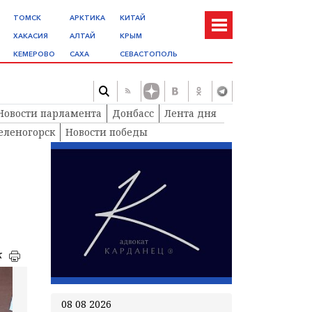
ТОМСК
АРКТИКА
КИТАЙ
ХАКАСИЯ
АЛТАЙ
КРЫМ
КЕМЕРОВО
САХА
СЕВАСТОПОЛЬ
Новости парламента
Донбасс
Лента дня
еленогорск
Новости победы
к
08 08 2026