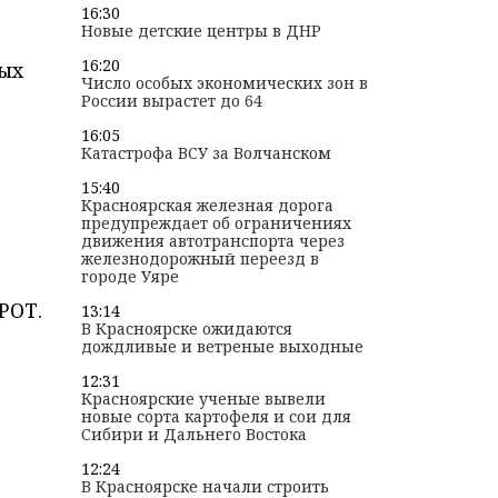
16:30
Новые детские центры в ДНР
16:20
ых
Число особых экономических зон в
России вырастет до 64
16:05
Катастрофа ВСУ за Волчанском
15:40
Красноярская железная дорога
предупреждает об ограничениях
движения автотранспорта через
железнодорожный переезд в
городе Уяре
РОТ.
13:14
В Красноярске ожидаются
дождливые и ветреные выходные
12:31
Красноярские ученые вывели
новые сорта картофеля и сои для
Сибири и Дальнего Востока
12:24
В Красноярске начали строить