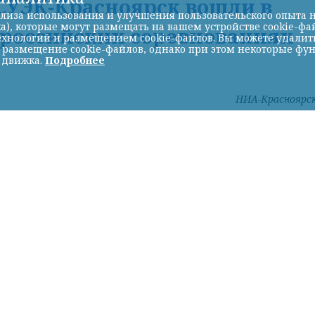
УЭК-Красноярск вошли в
лиза использования и улучшения пользовательского опыта н
а), которые могут размещать на вашем устройстве cookie-фа
ероссийских соревнованиях
хнологий и размещением cookie-файлов. Вы можете удалить 
ь размещение cookie-файлов, однако при этом некоторые фу
 движка.
Подробнее
НИА-Красноярс