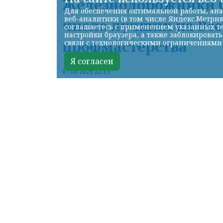
Железнодорожники С
Для обеспечения оптимальной работы, ана
веб-аналитики (в том числе Яндекс.Метрик
число лучших на Вс
соглашаетесь с применением указанных те
настройки браузера, а также заблокироват
профмастерства
связи с технологическими ограничениями
Я согласен
07.08.2026 22:13