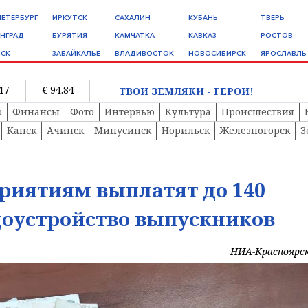
ПЕТЕРБУРГ
ИРКУТСК
САХАЛИН
КУБАНЬ
ТВЕРЬ
НГРАД
БУРЯТИЯ
КАМЧАТКА
КАВКАЗ
РОСТОВ
СК
ЗАБАЙКАЛЬЕ
ВЛАДИВОСТОК
НОВОСИБИРСК
ЯРОСЛАВЛЬ
.17
€ 94.84
ТВОИ ЗЕМЛЯКИ - ГЕРОИ!
о
Финансы
Фото
Интервью
Культура
Происшествия
Канск
Ачинск
Минусинск
Норильск
Железногорск
З
риятиям выплатят до 140
доустройство выпускников
НИА-Красноярс