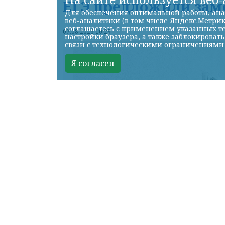
ЕГЭ предложили заме
Для обеспечения оптимальной работы, ана
веб-аналитики (в том числе Яндекс.Метрик
соглашаетесь с применением указанных те
07.08.2026 10:29
настройки браузера, а также заблокироват
связи с технологическими ограничениями
Я согласен