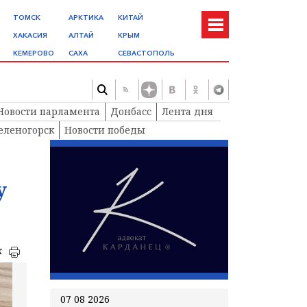
ТОМСК
АРКТИКА
КИТАЙ
ХАКАСИЯ
АЛТАЙ
КРЫМ
КЕМЕРОВО
САХА
СЕВАСТОПОЛЬ
Новости парламента
Донбасс
Лента дня
еленогорск
Новости победы
у
к
07 08 2026