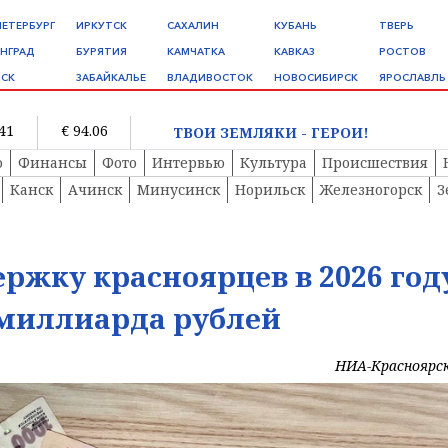
ПЕТЕРБУРГ
ИРКУТСК
САХАЛИН
КУБАНЬ
ТВЕРЬ
НГРАД
БУРЯТИЯ
КАМЧАТКА
КАВКАЗ
РОСТОВ
СК
ЗАБАЙКАЛЬЕ
ВЛАДИВОСТОК
НОВОСИБИРСК
ЯРОСЛАВЛЬ
.41
€ 94.06
ТВОИ ЗЕМЛЯКИ - ГЕРОИ!
о
Финансы
Фото
Интервью
Культура
Происшествия
Канск
Ачинск
Минусинск
Норильск
Железногорск
З
ржку красноярцев в 2026 год
умиллиарда рублей
НИА-Красноярс