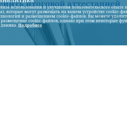
нить итоговой аттестацией
лиза использования и улучшения пользовательского опыта н
а), которые могут размещать на вашем устройстве cookie-фа
хнологий и размещением cookie-файлов. Вы можете удалить 
НИА-Красноярс
ь размещение cookie-файлов, однако при этом некоторые фу
 движка.
Подробнее