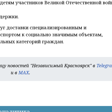
 детям участников Великой Отечественной во
держки.
луг доставки специализированным и
спортом к социально значимым объектам,
ельных категорий граждан.
цу новостей "Независимый Красноярск" в
Telegr
и в
MAX
.
-аналитика