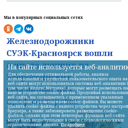
Мы в популярных социальных сетях
Железнодорожники
СУЭК-Красноярск вошли
в число лучших на
На сайте используется веб-аналити
Для обеспечения оптимальной работы, анализа
Всероссийских
использования и улучшения пользовательского опыта на
веб-сайте могут использоваться системы веб-аналитики 
соревнованиях
том числе Яндекс.Метрика), которые могут размещать н
вашем устройстве cookie-файлы. Продолжая использова
веб-сайта, вы соглашаетесь с применением указанных
профмастерства
технологий и размещением cookie-файлов. Вы можете
удалить cookie-файлы с вашего устройства через настро
браузера, а также заблокировать размещение cookie-
НИА-Красноярск
файлов, однако при этом некоторые функции веб-сайта
07.08.2026 22:13
могут быть недоступными в связи с технологическими
ограничениями движка.
Подробнее