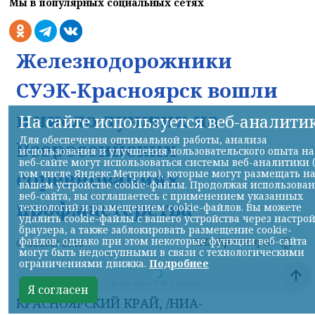
Мы в популярных социальных сетях
Железнодорожники
СУЭК-Красноярск вошли
в число лучших на
На сайте используется веб-аналити
Для обеспечения оптимальной работы, анализа
Всероссийских
использования и улучшения пользовательского опыта на
веб-сайте могут использоваться системы веб-аналитики 
соревнованиях
том числе Яндекс.Метрика), которые могут размещать н
вашем устройстве cookie-файлы. Продолжая использова
веб-сайта, вы соглашаетесь с применением указанных
профмастерства
технологий и размещением cookie-файлов. Вы можете
удалить cookie-файлы с вашего устройства через настро
браузера, а также заблокировать размещение cookie-
файлов, однако при этом некоторые функции веб-сайта
НИА-Красноярск
07.08.2026 22:13
могут быть недоступными в связи с технологическими
ограничениями движка.
Подробнее
Я согласен