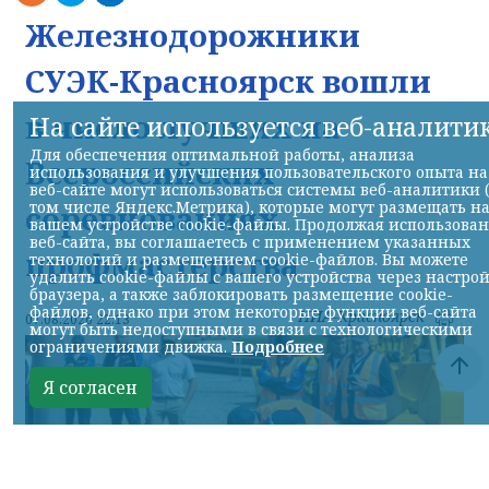
Железнодорожники
СУЭК-Красноярск вошли
в число лучших на
На сайте используется веб-аналити
Для обеспечения оптимальной работы, анализа
Всероссийских
использования и улучшения пользовательского опыта на
веб-сайте могут использоваться системы веб-аналитики 
том числе Яндекс.Метрика), которые могут размещать н
соревнованиях
вашем устройстве cookie-файлы. Продолжая использова
веб-сайта, вы соглашаетесь с применением указанных
профмастерства
технологий и размещением cookie-файлов. Вы можете
удалить cookie-файлы с вашего устройства через настро
браузера, а также заблокировать размещение cookie-
файлов, однако при этом некоторые функции веб-сайта
НИА-Красноярск
07.08.2026 22:13
могут быть недоступными в связи с технологическими
ограничениями движка.
Подробнее
Я согласен