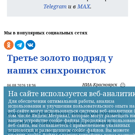
Telegram
и в
MAX
.
Мы в популярных социальных сетях
Третье золото подряд у
наших синхронисток
НИА-Красноярск
06.08.2026 18:36
На сайте используется веб-аналити
Для обеспечения оптимальной работы, анализа
Фото ТГ-канала "Спецоперация Z"
использования и улучшения пользовательского опыта на
веб-сайте могут использоваться системы веб-аналитики 
КРАСНОЯРСКИЙ КРАЙ, /НИА-КРАСНОЯРСК/.
том числе Яндекс.Метрика), которые могут размещать н
вашем устройстве cookie-файлы. Продолжая использова
Российские синхронистки победили в
веб-сайта, вы соглашаетесь с применением указанных
технологий и размещением cookie-файлов. Вы можете
акробатической программе на
удалить cookie-файлы с вашего устройства через настро