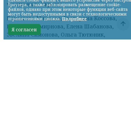
чемпионате Европы.
браузера, а также заблокировать размещение cookie-
файлов, однако при этом некоторые функции веб-сайта
могут быть недоступными в связи с технологическими
Елизавета Минаева, Екатерина Коссова,
ограничениями движка.
Подробнее
Елизавета Смирнова, Елена Шабанова,
Я согласен
Эвелина Симонова, Ольга Тютюник,
Валерия Плеханова и Майя Дорошко —
трёхкратные чемпионки.
Об этом сообщил ТГ-канал «Спецоперация
Z».
16+