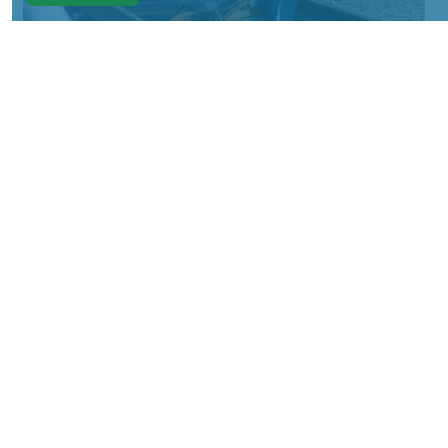
Фото: АО «СУЭК-Хакасия»
КРАСНОЯРСКИЙ КРАЙ, /НИА-
КРАСНОЯРСК/. Специалисты Бородинского
погрузочно-транспортного управления
стали призёрами Всероссийских
соревнований профессионального
мастерства «Логистический Олимп»,
которые прошли в Республике Хакасия.
За звание лучших боролись
представители железнодорожных
профессий из семи регионов страны. По