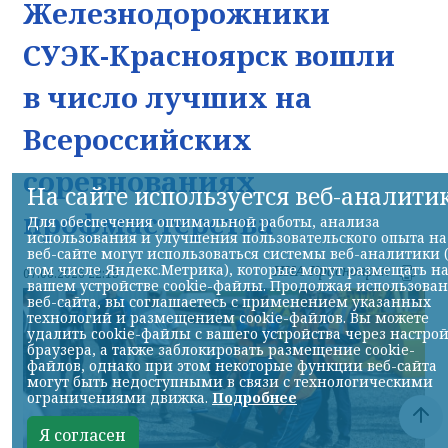
Железнодорожники
СУЭК-Красноярск вошли
в число лучших на
Всероссийских
соревнованиях
На сайте используется веб-аналити
профмастерства
Для обеспечения оптимальной работы, анализа
использования и улучшения пользовательского опыта на
веб-сайте могут использоваться системы веб-аналитики 
том числе Яндекс.Метрика), которые могут размещать н
НИА-Красноярск
07.08.2026 22:13
вашем устройстве cookie-файлы. Продолжая использова
веб-сайта, вы соглашаетесь с применением указанных
технологий и размещением cookie-файлов. Вы можете
удалить cookie-файлы с вашего устройства через настро
браузера, а также заблокировать размещение cookie-
файлов, однако при этом некоторые функции веб-сайта
могут быть недоступными в связи с технологическими
ограничениями движка.
Подробнее
Я согласен