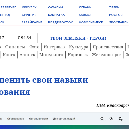
ПЕТЕРБУРГ
ИРКУТСК
САХАЛИН
КУБАНЬ
ТВЕРЬ
НГРАД
БУРЯТИЯ
КАМЧАТКА
КАВКАЗ
РОСТОВ
СК
ЗАБАЙКАЛЬЕ
ВЛАДИВОСТОК
НОВОСИБИРСК
ЯРОСЛАВЛЬ
.17
€ 94.84
ТВОИ ЗЕМЛЯКИ - ГЕРОИ!
о
Финансы
Фото
Интервью
Культура
Происшествия
Канск
Ачинск
Минусинск
Норильск
Железногорск
З
ценить свои навыки
ования
НИА-Красноярс