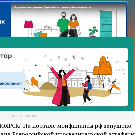
фото: скрин сайта
ОЯРСК/. На портале моифинансы.рф запущено
этапа Всероссийской просветительской эстафеты