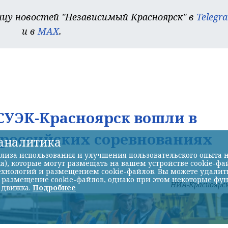
цу новостей "Независимый Красноярск" в
Telegr
и в
MAX
.
УЭК-Красноярск вошли в
ероссийских соревнованиях
-аналитика
лиза использования и улучшения пользовательского опыта н
а), которые могут размещать на вашем устройстве cookie-фа
хнологий и размещением cookie-файлов. Вы можете удалить 
ь размещение cookie-файлов, однако при этом некоторые фу
НИА-Красноярс
 движка.
Подробнее