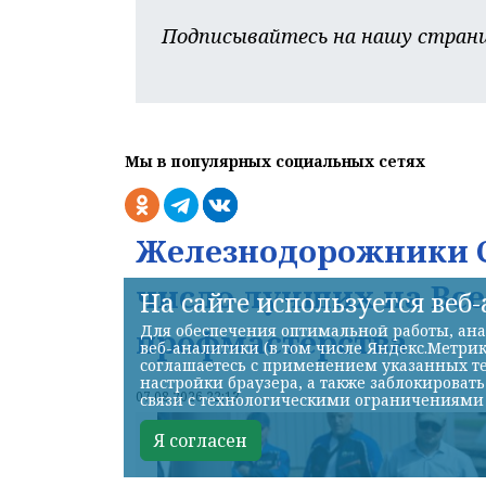
Подписывайтесь на нашу страни
Мы в популярных социальных сетях
Железнодорожники С
число лучших на Вс
На сайте используется веб
Для обеспечения оптимальной работы, ана
профмастерства
веб-аналитики (в том числе Яндекс.Метрик
соглашаетесь с применением указанных те
настройки браузера, а также заблокироват
07.08.2026 22:13
связи с технологическими ограничениями
Я согласен