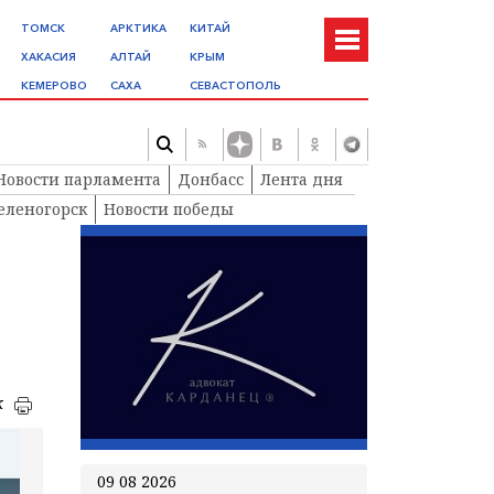
ТОМСК
АРКТИКА
КИТАЙ
ХАКАСИЯ
АЛТАЙ
КРЫМ
КЕМЕРОВО
САХА
СЕВАСТОПОЛЬ
Новости парламента
Донбасс
Лента дня
еленогорск
Новости победы
к
09 08 2026