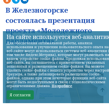
В Железногорске
состоялась презентация
проекта «Молодежного
На сайте используется веб-аналити
парламента»
Для обеспечения оптимальной работы, анализа
использования и улучшения пользовательского опыта на
веб-сайте могут использоваться системы веб-аналитики 
НИА-Красноярск
07.08.2026 10:06
том числе Яндекс.Метрика), которые могут размещать н
вашем устройстве cookie-файлы. Продолжая использова
веб-сайта, вы соглашаетесь с применением указанных
технологий и размещением cookie-файлов. Вы можете
удалить cookie-файлы с вашего устройства через настро
браузера, а также заблокировать размещение cookie-
файлов, однако при этом некоторые функции веб-сайта
могут быть недоступными в связи с технологическими
ограничениями движка.
Подробнее
Я согласен