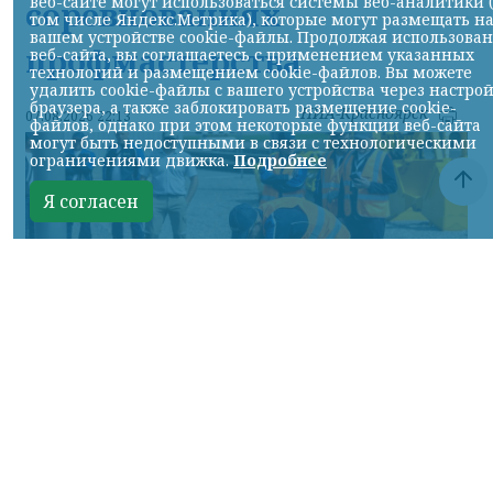
веб-сайте могут использоваться системы веб-аналитики 
соревнованиях
том числе Яндекс.Метрика), которые могут размещать н
вашем устройстве cookie-файлы. Продолжая использова
профмастерства
веб-сайта, вы соглашаетесь с применением указанных
технологий и размещением cookie-файлов. Вы можете
удалить cookie-файлы с вашего устройства через настро
браузера, а также заблокировать размещение cookie-
НИА-Красноярск
07.08.2026 22:13
файлов, однако при этом некоторые функции веб-сайта
могут быть недоступными в связи с технологическими
ограничениями движка.
Подробнее
Я согласен
Фото: АО «СУЭК-Хакасия»
КРАСНОЯРСКИЙ КРАЙ, /НИА-